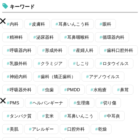
キーワード
内科
皮膚科
耳鼻いんこう科
眼科
精神科
泌尿器科
耳鼻咽喉科
循環器内科
呼吸器内科
形成外科
産婦人科
歯科口腔外科
乳腺外科
クラミジア
しこり
ロタウイルス
神経内科
歯科（矯正歯科）
アデノウイルス
呼吸器外科
虫歯
PMDD
水疱瘡
鼻茸
PMS
ヘルパンギーナ
生理痛
切り傷
タンパク質
玄米
耳鼻いんこう
中耳炎
美肌
アレルギー
口腔外科
乾燥