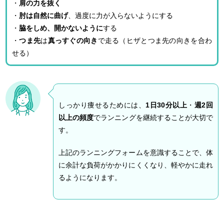
・
肩の力を抜く
・
肘は自然に曲げ
、過度に力が入らないようにする
・
脇をしめ、開かないように
する
・
つま先
は
真っすぐの向き
で走る（ヒザとつま先の向きを合わ
せる）
しっかり痩せるためには、
1日30分以上
・
週2回
以上の頻度
でランニングを継続することが大切で
す。
上記のランニングフォームを意識することで、体
に余計な負荷がかかりにくくなり、軽やかに走れ
るようになります。