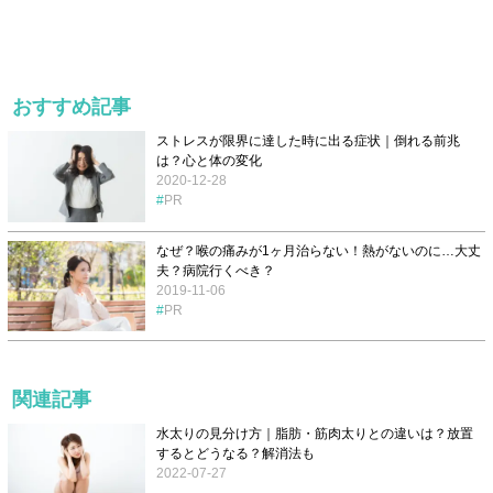
おすすめ記事
ストレスが限界に達した時に出る症状｜倒れる前兆
は？心と体の変化
2020-12-28
PR
なぜ？喉の痛みが1ヶ月治らない！熱がないのに…大丈
夫？病院行くべき？
2019-11-06
PR
関連記事
水太りの見分け方｜脂肪・筋肉太りとの違いは？放置
するとどうなる？解消法も
2022-07-27