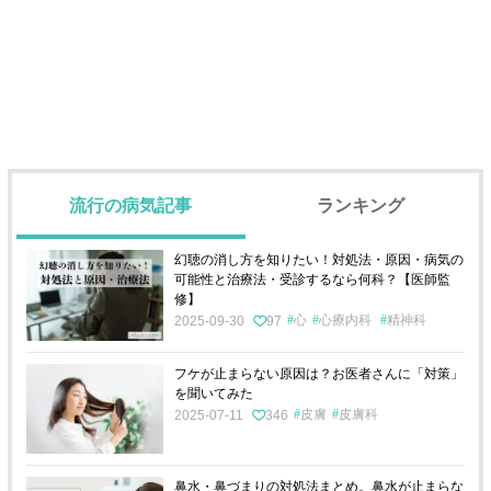
流行の病気記事
ランキング
幻聴の消し方を知りたい！対処法・原因・病気の
可能性と治療法・受診するなら何科？【医師監
修】
心
心療内科
精神科
2025-09-30
97
フケが止まらない原因は？お医者さんに「対策」
を聞いてみた
皮膚
皮膚科
2025-07-11
346
鼻水・鼻づまりの対処法まとめ。鼻水が止まらな