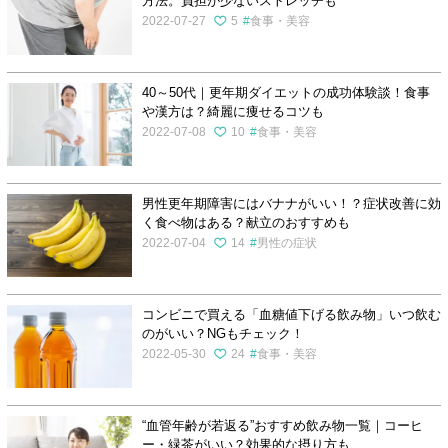
方法。負担が少ないストレッチも
2022-07-27
5
食事・美容
40～50代｜更年期ダイエットの成功体験談！食事
や漢方は？綺麗に痩せるコツも
2022-07-08
10
食事・美容
男性更年期障害にはバナナがいい！？症状改善に効
く食べ物はある？献立のおすすめも
2022-07-04
14
男性の症状
コンビニで買える「血糖値下げる飲み物」いつ飲む
のがいい？NGもチェック！
2022-05-30
24
食事・美容
“血管年齢が若返る”おすすめ飲み物一覧｜コーヒ
ー・緑茶がいい？効果的な摂り方も