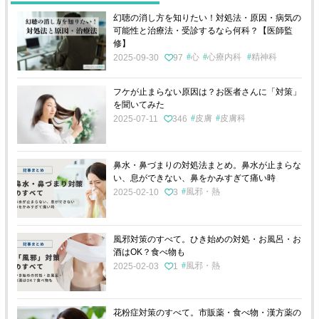
幻聴の消し方を知りたい！対処法・原因・病気の
可能性と治療法・受診するなら何科？【医師監
修】
心
心療内科
精神科
2025-09-30
97
フケが止まらない原因は？お医者さんに「対策」
を聞いてみた
皮膚
皮膚科
2025-07-11
346
鼻水・鼻づまりの対処法まとめ。鼻水が止まらな
い、息ができない、鼻をかみすぎて痛い時
風邪・熱
2025-02-10
3
風邪対策のすべて。ひき始めの対処・お風呂・お
酒はOK？食べ物も
風邪・熱
2025-02-03
1
花粉症対策のすべて。市販薬・食べ物・漢方薬の