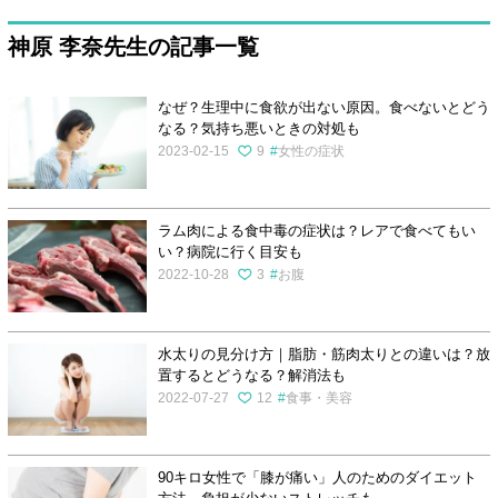
神原 李奈先生の記事一覧
なぜ？生理中に食欲が出ない原因。食べないとどう
なる？気持ち悪いときの対処も
2023-02-15
9
女性の症状
ラム肉による食中毒の症状は？レアで食べてもい
い？病院に行く目安も
2022-10-28
3
お腹
水太りの見分け方｜脂肪・筋肉太りとの違いは？放
置するとどうなる？解消法も
2022-07-27
12
食事・美容
90キロ女性で「膝が痛い」人のためのダイエット