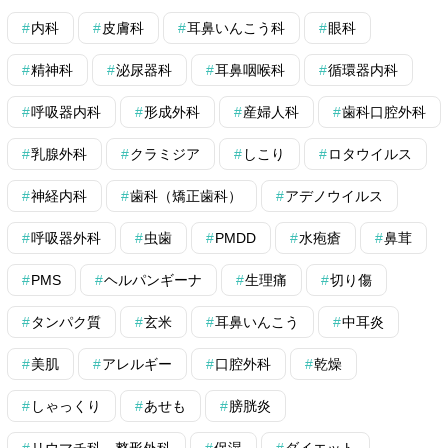
内科
皮膚科
耳鼻いんこう科
眼科
精神科
泌尿器科
耳鼻咽喉科
循環器内科
呼吸器内科
形成外科
産婦人科
歯科口腔外科
乳腺外科
クラミジア
しこり
ロタウイルス
神経内科
歯科（矯正歯科）
アデノウイルス
呼吸器外科
虫歯
PMDD
水疱瘡
鼻茸
PMS
ヘルパンギーナ
生理痛
切り傷
タンパク質
玄米
耳鼻いんこう
中耳炎
美肌
アレルギー
口腔外科
乾燥
しゃっくり
あせも
膀胱炎
リウマチ科、整形外科
保湿
ダイエット