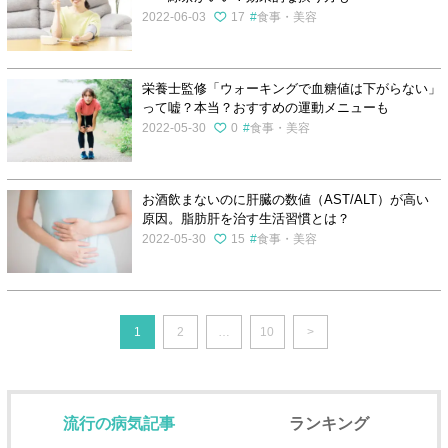
2022-06-03
17
食事・美容
栄養士監修「ウォーキングで血糖値は下がらない」
って嘘？本当？おすすめの運動メニューも
2022-05-30
0
食事・美容
お酒飲まないのに肝臓の数値（AST/ALT）が高い
原因。脂肪肝を治す生活習慣とは？
2022-05-30
15
食事・美容
1
2
…
10
>
流行の病気記事
ランキング