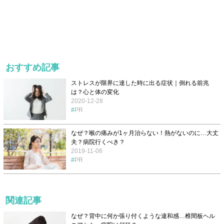
おすすめ記事
ストレスが限界に達した時に出る症状｜倒れる前兆
は？心と体の変化
2020-12-28
PR
なぜ？喉の痛みが1ヶ月治らない！熱がないのに…大丈
夫？病院行くべき？
2019-11-06
PR
関連記事
なぜ？背中に何か張り付くような違和感…椎間板ヘル