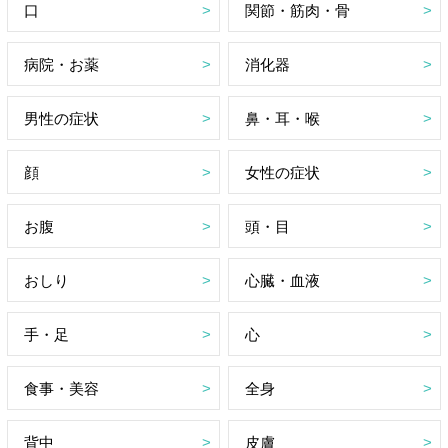
口
関節・筋肉・骨
病院・お薬
消化器
男性の症状
鼻・耳・喉
顔
女性の症状
お腹
頭・目
おしり
心臓・血液
手・足
心
食事・美容
全身
背中
皮膚