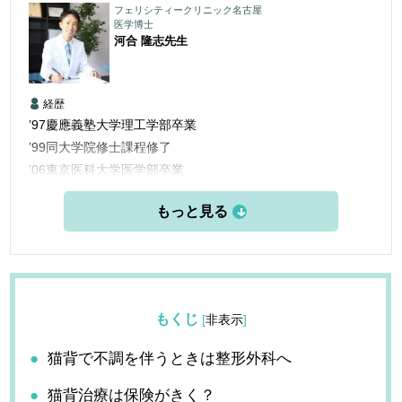
フェリシティークリニック名古屋
医学博士
河合 隆志
先生
経歴
’97慶應義塾大学理工学部卒業
’99同大学院修士課程修了
’06東京医科大学医学部卒業
’06三楽病院臨床研修医
’08三楽病院整形外科他勤務
’12東京医科歯科大学大学院博士課程修了
’13愛知医科大学学際的痛みセンター勤務
’15米国ペインマネジメント＆アンチエイジングセンター他研
修
もくじ
[
非表示
]
’16フェリシティークリニック名古屋 開設
猫背で不調を伴うときは整形外科へ
猫背治療は保険がきく？