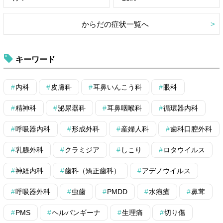
からだの症状一覧へ
キーワード
内科
皮膚科
耳鼻いんこう科
眼科
精神科
泌尿器科
耳鼻咽喉科
循環器内科
呼吸器内科
形成外科
産婦人科
歯科口腔外科
乳腺外科
クラミジア
しこり
ロタウイルス
神経内科
歯科（矯正歯科）
アデノウイルス
呼吸器外科
虫歯
PMDD
水疱瘡
鼻茸
PMS
ヘルパンギーナ
生理痛
切り傷