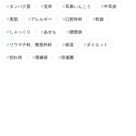
タンパク質
玄米
耳鼻いんこう
中耳炎
美肌
アレルギー
口腔外科
乾燥
しゃっくり
あせも
膀胱炎
リウマチ科、整形外科
保湿
ダイエット
切れ痔
蕁麻疹
溶連菌