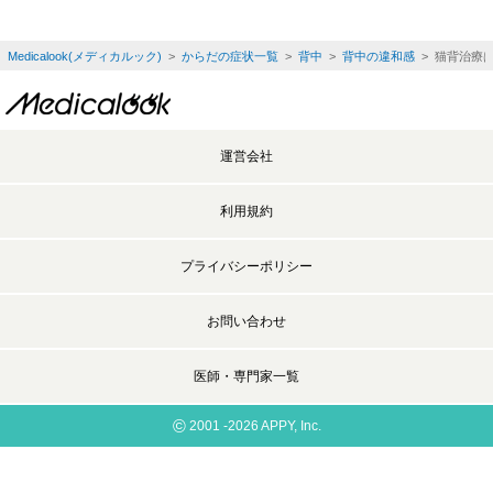
Medicalook(メディカルック)
>
からだの症状一覧
>
背中
>
背中の違和感
> 猫背治療
運営会社
利用規約
プライバシーポリシー
お問い合わせ
医師・専門家一覧
©
2001 -2026 APPY, Inc.