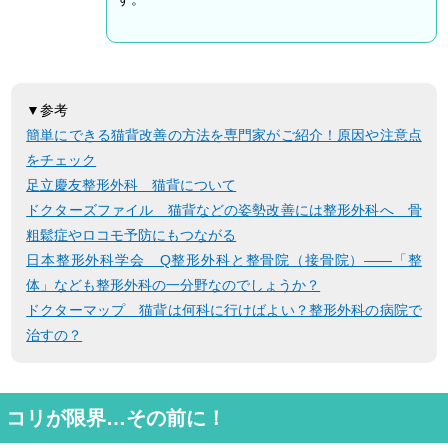
▼参考
簡単にできる猫背改善の方法を専門家がご紹介！原因や注意点
をチェック
足立慶友整形外科 猫背について
ドクターズファイル 猫背などの姿勢改善には整形外科へ 骨
粗鬆症やロコモ予防にもつながる
日本整形外科学会 Q整形外科と整骨院（接骨院）――「整
体」なども整形外科の一分野なのでしょうか？
ドクターマップ 猫背は何科に行けばよい？整形外科の病院で
治すの？
コリが限界…その前に！