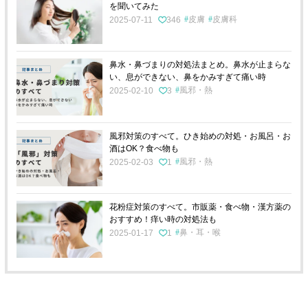
を聞いてみた
皮膚
皮膚科
2025-07-11
346
鼻水・鼻づまりの対処法まとめ。鼻水が止まらな
い、息ができない、鼻をかみすぎて痛い時
風邪・熱
2025-02-10
3
風邪対策のすべて。ひき始めの対処・お風呂・お
酒はOK？食べ物も
風邪・熱
2025-02-03
1
花粉症対策のすべて。市販薬・食べ物・漢方薬の
おすすめ！痒い時の対処法も
鼻・耳・喉
2025-01-17
1