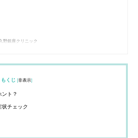
久野銀座クリニック
もくじ
[
非表示
]
ホント？
症状チェック