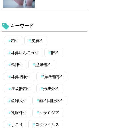
キーワード
内科
皮膚科
耳鼻いんこう科
眼科
精神科
泌尿器科
耳鼻咽喉科
循環器内科
呼吸器内科
形成外科
産婦人科
歯科口腔外科
乳腺外科
クラミジア
しこり
ロタウイルス