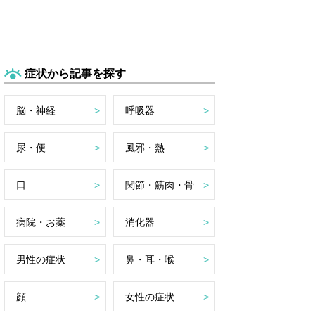
症状から記事を探す
脳・神経
呼吸器
尿・便
風邪・熱
口
関節・筋肉・骨
病院・お薬
消化器
男性の症状
鼻・耳・喉
顔
女性の症状