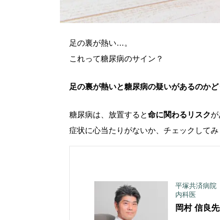
足の裏が熱い…。
これって糖尿病のサイン？
足の裏が熱いと糖尿病の疑いがあるのかど
糖尿病は、放置すると
命に関わるリスク
が
症状に心当たりがないか、チェックしてみ
平塚共済病院
内科医
岡村 信良
先