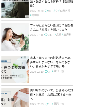
法・受診するなら何科？【医師監
修】
心
心療内科
2025-09-30
97
精神科
フケが止まらない原因は？お医者
さんに「対策」を聞いてみた
皮膚
皮膚科
2025-07-11
346
鼻水・鼻づまりの対処法まとめ。
鼻水が止まらない、息ができな
い、鼻をかみすぎて痛い時
風邪・熱
2025-02-10
3
風邪対策のすべて。ひき始めの対
処・お風呂・お酒はOK？食べ物
も
風邪・熱
2025-02-03
1