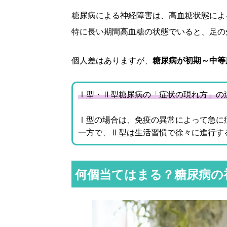
糖尿病による神経障害は、高血糖状態によ
特に長い期間高血糖の状態でいると、足の
個人差はありますが、
糖尿病が初期～中等
Ⅰ型・Ⅱ型糖尿病の「症状の現れ方」の
Ⅰ型の場合は、免疫の異常によって急に
一方で、Ⅱ型は生活習慣で徐々に進行す
何個当てはまる？糖尿病の