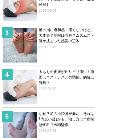
候群】
2021-08-04
足の指に違和感…痛くないけど、
大丈夫？病院は何科？ムズムズ・
何か挟まった感覚の正体
2021-07-12
太ももの皮膚がピリピリ痛い！原
因は？ストレスとの関係。病院は
何科？
2020-09-17
なぜ？足の小指側が痛い…それは
｢内反小趾｣かも。治し方は？病院
は何科？医師監修
2021-04-23