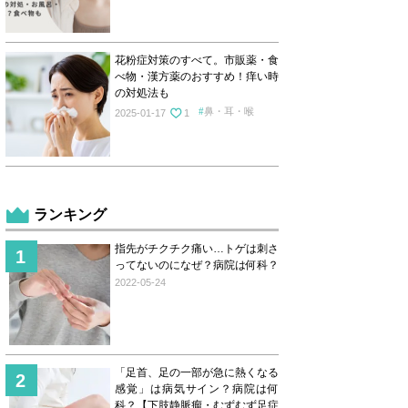
花粉症対策のすべて。市販薬・食
べ物・漢方薬のおすすめ！痒い時
の対処法も
鼻・耳・喉
2025-01-17
1
ランキング
指先がチクチク痛い…トゲは刺さ
ってないのになぜ？病院は何科？
2022-05-24
「足首、足の一部が急に熱くなる
感覚」は病気サイン？病院は何
科？【下肢静脈瘤・むずむず足症