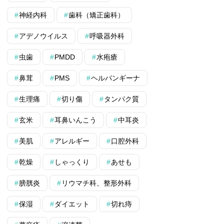
神経内科
歯科（矯正歯科）
アデノウイルス
呼吸器外科
虫歯
PMDD
水疱瘡
鼻茸
PMS
ヘルパンギーナ
生理痛
切り傷
タンパク質
玄米
耳鼻いんこう
中耳炎
美肌
アレルギー
口腔外科
乾燥
しゃっくり
あせも
膀胱炎
リウマチ科、整形外科
保湿
ダイエット
切れ痔