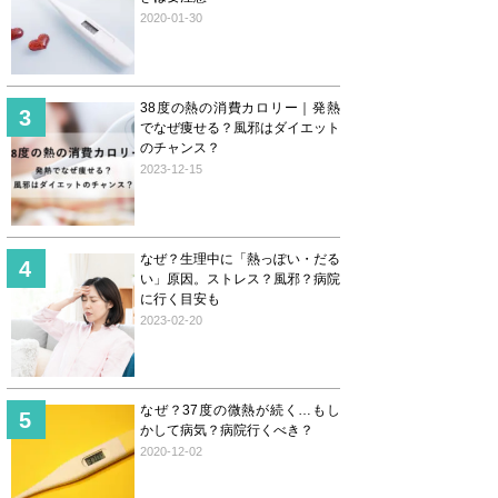
2020-01-30
38度の熱の消費カロリー｜発熱
でなぜ痩せる？風邪はダイエット
のチャンス？
2023-12-15
なぜ？生理中に「熱っぽい・だる
い」原因。ストレス？風邪？病院
に行く目安も
2023-02-20
なぜ？37度の微熱が続く…もし
かして病気？病院行くべき？
2020-12-02