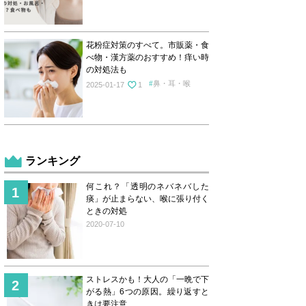
花粉症対策のすべて。市販薬・食
べ物・漢方薬のおすすめ！痒い時
の対処法も
鼻・耳・喉
2025-01-17
1
ランキング
何これ？「透明のネバネバした
痰」が止まらない、喉に張り付く
ときの対処
2020-07-10
ストレスかも！大人の「一晩で下
がる熱」6つの原因。繰り返すと
きは要注意