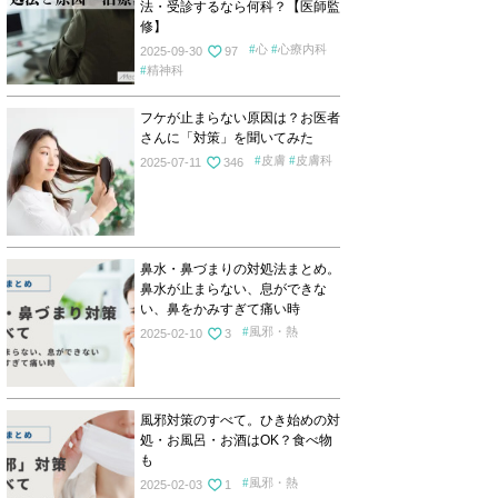
法・受診するなら何科？【医師監
修】
心
心療内科
2025-09-30
97
精神科
フケが止まらない原因は？お医者
さんに「対策」を聞いてみた
皮膚
皮膚科
2025-07-11
346
鼻水・鼻づまりの対処法まとめ。
鼻水が止まらない、息ができな
い、鼻をかみすぎて痛い時
風邪・熱
2025-02-10
3
風邪対策のすべて。ひき始めの対
処・お風呂・お酒はOK？食べ物
も
風邪・熱
2025-02-03
1