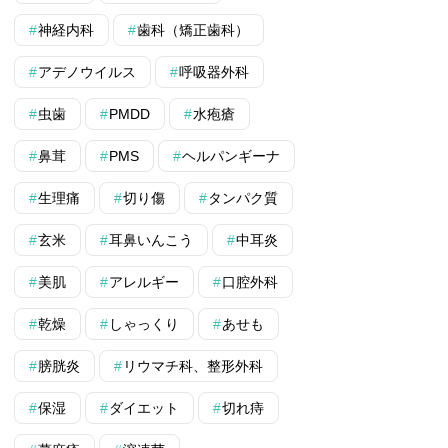
神経内科
歯科（矯正歯科）
アデノウイルス
呼吸器外科
虫歯
PMDD
水疱瘡
鼻茸
PMS
ヘルパンギーナ
生理痛
切り傷
タンパク質
玄米
耳鼻いんこう
中耳炎
美肌
アレルギー
口腔外科
乾燥
しゃっくり
あせも
膀胱炎
リウマチ科、整形外科
保湿
ダイエット
切れ痔