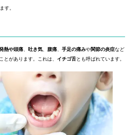
ます。
発熱や頭痛
、
吐き気
、
腹痛
、
手足の痛み
や
関節の炎症
など
ことがあります。これは、
イチゴ舌
とも呼ばれています。