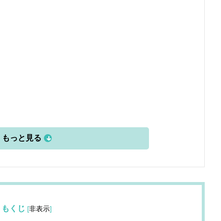
もくじ
[
非表示
]