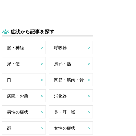
症状から記事を探す
脳・神経
呼吸器
尿・便
風邪・熱
口
関節・筋肉・骨
病院・お薬
消化器
男性の症状
鼻・耳・喉
顔
女性の症状