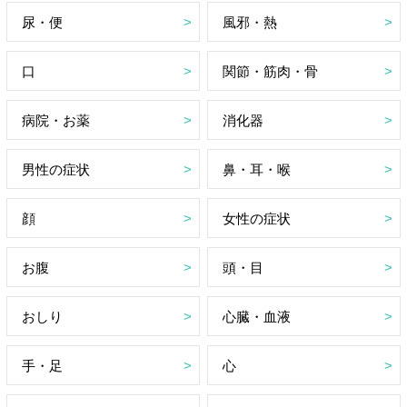
尿・便
風邪・熱
口
関節・筋肉・骨
病院・お薬
消化器
男性の症状
鼻・耳・喉
顔
女性の症状
お腹
頭・目
おしり
心臓・血液
手・足
心