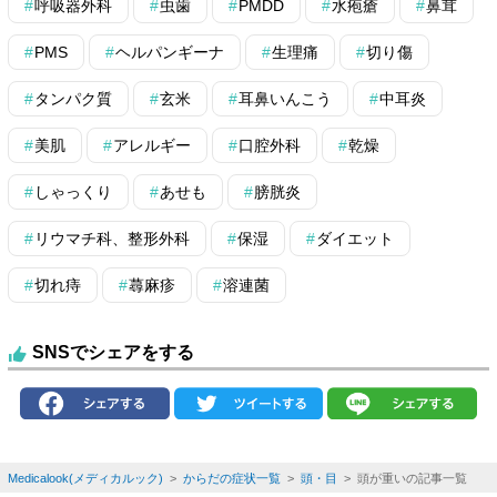
呼吸器外科
虫歯
PMDD
水疱瘡
鼻茸
PMS
ヘルパンギーナ
生理痛
切り傷
タンパク質
玄米
耳鼻いんこう
中耳炎
美肌
アレルギー
口腔外科
乾燥
しゃっくり
あせも
膀胱炎
リウマチ科、整形外科
保湿
ダイエット
切れ痔
蕁麻疹
溶連菌
SNSでシェアをする
Medicalook(メディカルック)
>
からだの症状一覧
>
頭・目
> 頭が重いの記事一覧