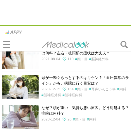
頭が重いの記事一覧
何これ？頭がしびれる感じ…原因はストレス？病院
は何科？左右・後頭部の症状は大丈夫？
2021-08-04
110
頭・目
脳神経外科
頭が一瞬ぐらっとするのはキケン？「血圧異常のサ
イン」かも。病院に行く目安は？
2020-12-15
164
頭・目
耳鼻いんこう科
内科
脳神経外科
脳神経内科
なぜ？頭が重い…気持ち悪い原因。どう対処する？
病院は何科？
2020-12-04
26
頭・目
内科