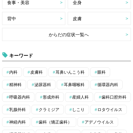
食事・美容
全身
背中
皮膚
からだの症状一覧へ
キーワード
内科
皮膚科
耳鼻いんこう科
眼科
精神科
泌尿器科
耳鼻咽喉科
循環器内科
呼吸器内科
形成外科
産婦人科
歯科口腔外科
乳腺外科
クラミジア
しこり
ロタウイルス
神経内科
歯科（矯正歯科）
アデノウイルス