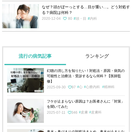
なぜ？頭がぼーっとする…目が重い…。どう対処す
る？病院は何科？
2020-12-04
80
頭・目
内科
流行の病気記事
ランキング
幻聴の消し方を知りたい！対処法・原因・病気の
可能性と治療法・受診するなら何科？【医師監
修】
心
心療内科
精神科
2025-09-30
97
フケが止まらない原因は？お医者さんに「対策」
を聞いてみた
皮膚
皮膚科
2025-07-11
346
鼻水・鼻づまりの対処法まとめ。鼻水が止まらな