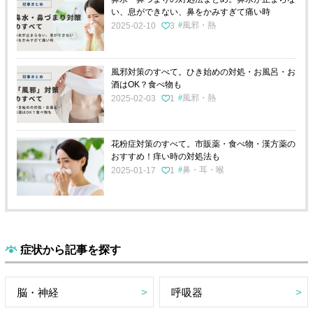
い、息ができない、鼻をかみすぎて痛い時
風邪・熱
2025-02-10
3
風邪対策のすべて。ひき始めの対処・お風呂・お
酒はOK？食べ物も
風邪・熱
2025-02-03
1
花粉症対策のすべて。市販薬・食べ物・漢方薬の
おすすめ！痒い時の対処法も
鼻・耳・喉
2025-01-17
1
症状から記事を探す
脳・神経
呼吸器