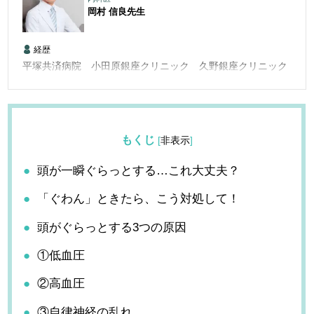
岡村 信良
先生
経歴
平塚共済病院 小田原銀座クリニック 久野銀座クリニック
もくじ
[
非表示
]
頭が一瞬ぐらっとする…これ大丈夫？
「ぐわん」ときたら、こう対処して！
頭がぐらっとする3つの原因
①低血圧
②高血圧
③自律神経の乱れ