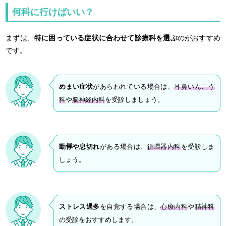
何科に行けばいい？
まずは、
特に困っている症状に合わせて診療科を選ぶ
のがおすすめ
です。
めまい症状
があらわれている場合は、
耳鼻いんこう
科
や
脳神経内科
を受診しましょう。
動悸や息切れ
がある場合は、
循環器内科
を受診しま
しょう。
ストレス過多
を自覚する場合は、
心療内科
や
精神科
の受診をおすすめします。