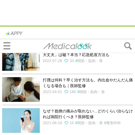
打撲・捻挫の記事一覧
高齢者の頭部打撲の受診目安「たんこぶができたら
大丈夫」は嘘？本当？応急処置方法も
2022-07-28
33
関節・筋肉・骨
打撲は何科？早く治す方法も。内出血やだんだん痛
くなる場合も｜医師監修
2022-04-01
180
関節・筋肉・骨
なぜ？捻挫の痛みが取れない…どのくらい治らなけ
れば病院行くべき？医師監修
2021-06-18
10
関節・筋肉・骨
整形外科