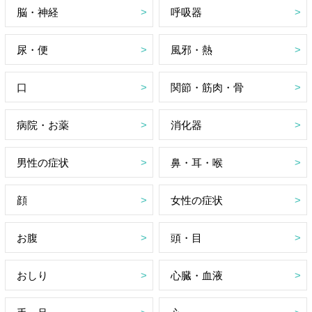
脳・神経
呼吸器
尿・便
風邪・熱
口
関節・筋肉・骨
病院・お薬
消化器
男性の症状
鼻・耳・喉
顔
女性の症状
お腹
頭・目
おしり
心臓・血液