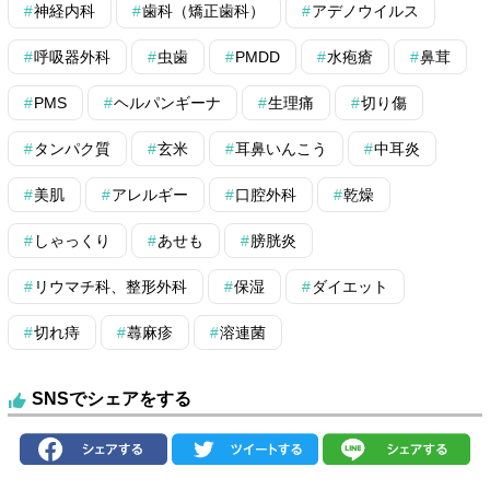
神経内科
歯科（矯正歯科）
アデノウイルス
呼吸器外科
虫歯
PMDD
水疱瘡
鼻茸
PMS
ヘルパンギーナ
生理痛
切り傷
タンパク質
玄米
耳鼻いんこう
中耳炎
美肌
アレルギー
口腔外科
乾燥
しゃっくり
あせも
膀胱炎
リウマチ科、整形外科
保湿
ダイエット
切れ痔
蕁麻疹
溶連菌
SNSでシェアをする