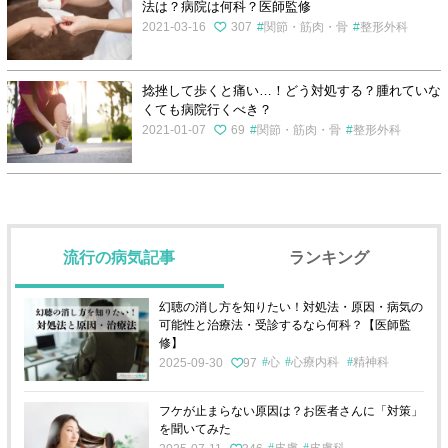
法は？病院は何科？医師監修
2021-03-16
307
関節・筋肉・骨
整形外科
捻挫して歩くと痛い…！どう対処する？腫れていな
くても病院行くべき？
2021-01-07
69
関節・筋肉・骨
整形外科
流行の病気記事
ランキング
幻聴の消し方を知りたい！対処法・原因・病気の
可能性と治療法・受診するなら何科？【医師監
修】
心
心療内科
精神科
2025-09-30
97
フケが止まらない原因は？お医者さんに「対策」
を聞いてみた
皮膚
皮膚科