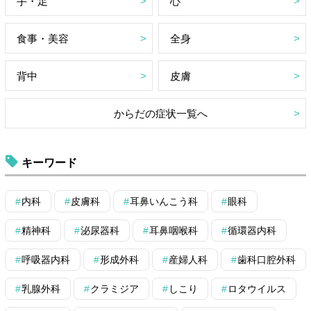
手・足
心
食事・美容
全身
背中
皮膚
からだの症状一覧へ
キーワード
内科
皮膚科
耳鼻いんこう科
眼科
精神科
泌尿器科
耳鼻咽喉科
循環器内科
呼吸器内科
形成外科
産婦人科
歯科口腔外科
乳腺外科
クラミジア
しこり
ロタウイルス