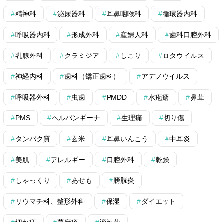
精神科
泌尿器科
耳鼻咽喉科
循環器内科
呼吸器内科
形成外科
産婦人科
歯科口腔外科
乳腺外科
クラミジア
しこり
ロタウイルス
神経内科
歯科（矯正歯科）
アデノウイルス
呼吸器外科
虫歯
PMDD
水疱瘡
鼻茸
PMS
ヘルパンギーナ
生理痛
切り傷
タンパク質
玄米
耳鼻いんこう
中耳炎
美肌
アレルギー
口腔外科
乾燥
しゃっくり
あせも
膀胱炎
リウマチ科、整形外科
保湿
ダイエット
切れ痔
蕁麻疹
溶連菌