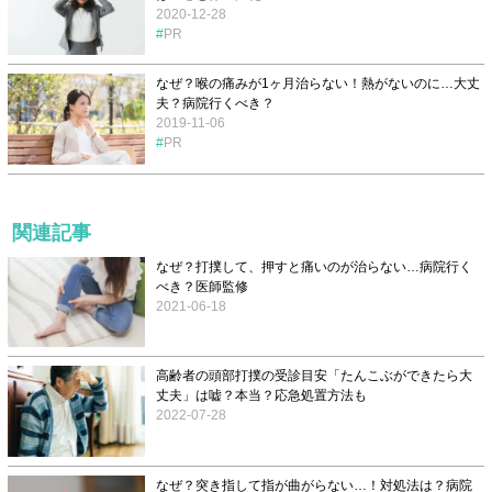
2020-12-28
PR
なぜ？喉の痛みが1ヶ月治らない！熱がないのに…大丈
夫？病院行くべき？
2019-11-06
PR
関連記事
なぜ？打撲して、押すと痛いのが治らない…病院行く
べき？医師監修
2021-06-18
高齢者の頭部打撲の受診目安「たんこぶができたら大
丈夫」は嘘？本当？応急処置方法も
2022-07-28
なぜ？突き指して指が曲がらない…！対処法は？病院