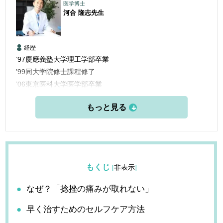
医学博士
河合 隆志
先生
経歴
’97慶應義塾大学理工学部卒業
’99同大学院修士課程修了
’06東京医科大学医学部卒業
’06三楽病院臨床研修医
’08三楽病院整形外科他勤務
’12東京医科歯科大学大学院博士課程修了
’13愛知医科大学学際的痛みセンター勤務
’15米国ペインマネジメント＆アンチエイジングセンター他研
修
もくじ
[
非表示
]
’16フェリシティークリニック名古屋 開設
なぜ？「捻挫の痛みが取れない」
早く治すためのセルフケア方法