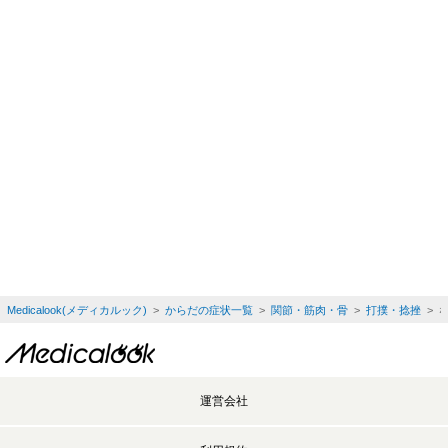
Medicalook(メディカルック)
>
からだの症状一覧
>
関節・筋肉・骨
>
打撲・捻挫
> 
運営会社