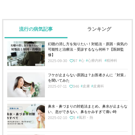
流行の病気記事
ランキング
幻聴の消し方を知りたい！対処法・原因・病気の
可能性と治療法・受診するなら何科？【医師監
修】
心
心療内科
精神科
2025-09-30
97
フケが止まらない原因は？お医者さんに「対策」
を聞いてみた
皮膚
皮膚科
2025-07-11
346
鼻水・鼻づまりの対処法まとめ。鼻水が止まらな
い、息ができない、鼻をかみすぎて痛い時
風邪・熱
2025-02-10
3