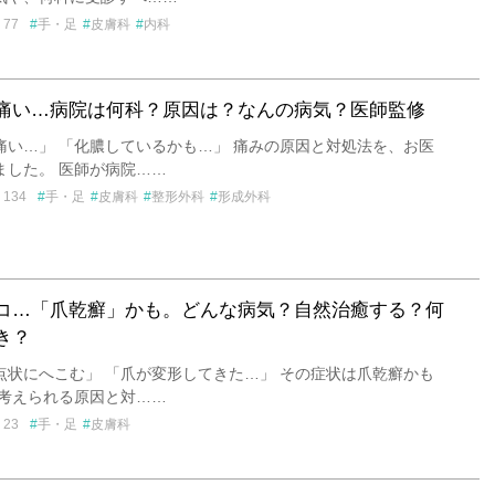
77
手・足
皮膚科
内科
痛い…病院は何科？原因は？なんの病気？医師監修
痛い…」 「化膿しているかも…」 痛みの原因と対処法を、お医
ました。 医師が病院……
134
手・足
皮膚科
整形外科
形成外科
コ…「爪乾癬」かも。どんな病気？自然治癒する？何
き？
点状にへこむ」 「爪が変形してきた…」 その症状は爪乾癬かも
 考えられる原因と対……
23
手・足
皮膚科