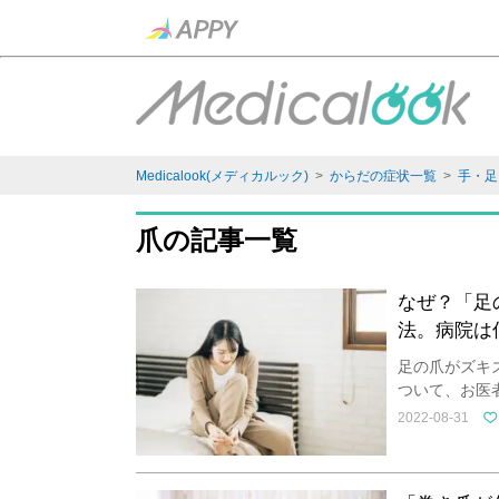
Medicalook(メディカルック)
>
からだの症状一覧
>
手・足
爪の記事一覧
なぜ？「足
法。病院は
足の爪がズキ
ついて、お医
2022-08-31