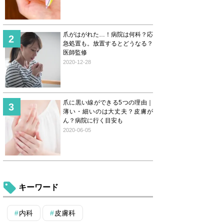
爪がはがれた…！病院は何科？応
急処置も。放置するとどうなる？
医師監修
2020-12-28
爪に黒い線ができる5つの理由｜
薄い・細いのは大丈夫？皮膚が
ん？病院に行く目安も
2020-06-05
キーワード
内科
皮膚科