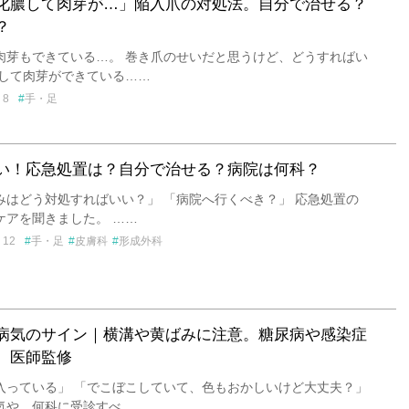
化膿して肉芽が…」陥入爪の対処法。自分で治せる？
？
肉芽もできている…。 巻き爪のせいだと思うけど、どうすればい
膿して肉芽ができている……
8
手・足
い！応急処置は？自分で治せる？病院は何科？
みはどう対処すればいい？」 「病院へ行くべき？」 応急処置の
ケアを聞きました。 ……
12
手・足
皮膚科
形成外科
病気のサイン｜横溝や黄ばみに注意。糖尿病や感染症
。医師監修
入っている」 「でこぼこしていて、色もおかしいけど大丈夫？」
気や、何科に受診すべ……