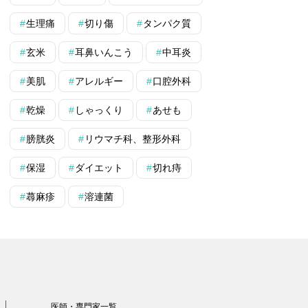
生理痛
切り傷
タンパク質
玄米
耳鼻いんこう
中耳炎
美肌
アレルギー
口腔外科
乾燥
しゃっくり
あせも
膀胱炎
リウマチ科、整形外科
保湿
ダイエット
切れ痔
蕁麻疹
溶連菌
医師・専門家一覧