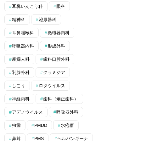
耳鼻いんこう科
眼科
精神科
泌尿器科
耳鼻咽喉科
循環器内科
呼吸器内科
形成外科
産婦人科
歯科口腔外科
乳腺外科
クラミジア
しこり
ロタウイルス
神経内科
歯科（矯正歯科）
アデノウイルス
呼吸器外科
虫歯
PMDD
水疱瘡
鼻茸
PMS
ヘルパンギーナ