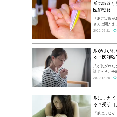
爪の縦線と
医師監修
「爪に縦線が
さんに聞きま
2021-05-21
爪がはがれ
る？医師監
爪が剥がれた
診すべきかを
2020-12-28
爪に…カビ
る？受診目
「爪にカビが