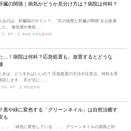
肝臓の関係｜病気かどうか見分け方は？病院は何科？
あるのは、肝臓病のサイン？」 “爪の状態と肝臓の関係”をお医者
した。 倦怠感や食欲……
71
手・足
内科
消化器内科
た…！病院は何科？応急処置も。放置するとどうな
修
ときは、どうすればいいの？ 応急処置の方法や注意点、何科を受
解説します。 爪が元に……
289
手・足
形成外科
？黒や緑に変色する「グリーンネイル」は自然治癒す
安も
…。」 「緑色に変色している…。」 グリーンネイルの原因と対