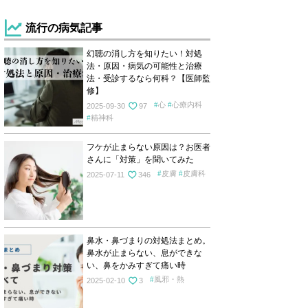
流行の病気記事
幻聴の消し方を知りたい！対処
法・原因・病気の可能性と治療
法・受診するなら何科？【医師監
修】
心
心療内科
2025-09-30
97
精神科
フケが止まらない原因は？お医者
さんに「対策」を聞いてみた
皮膚
皮膚科
2025-07-11
346
鼻水・鼻づまりの対処法まとめ。
鼻水が止まらない、息ができな
い、鼻をかみすぎて痛い時
風邪・熱
2025-02-10
3