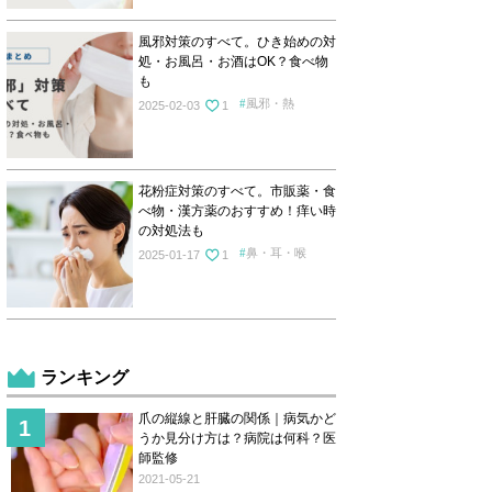
風邪対策のすべて。ひき始めの対
処・お風呂・お酒はOK？食べ物
も
風邪・熱
2025-02-03
1
花粉症対策のすべて。市販薬・食
べ物・漢方薬のおすすめ！痒い時
の対処法も
鼻・耳・喉
2025-01-17
1
ランキング
爪の縦線と肝臓の関係｜病気かど
うか見分け方は？病院は何科？医
師監修
2021-05-21