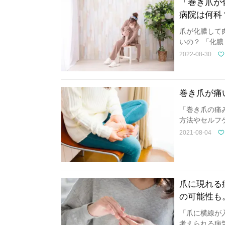
「巻き爪が
病院は何科
爪が化膿して
いの？ 「化
2022-08-30
巻き爪が痛
「巻き爪の痛
方法やセルフ
2021-08-04
爪に現れる
の可能性も
「爪に横線が
考えられる病