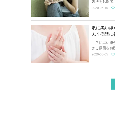
処法をお医者
2020-06-10
爪に黒い線
ん？病院に
「爪に黒い線
きる原因をお
2020-06-05