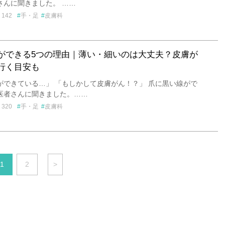
さんに聞きました。 ……
142
手・足
皮膚科
ができる5つの理由｜薄い・細いのは大丈夫？皮膚が
行く目安も
ができている…」 「もしかして皮膚がん！？」 爪に黒い線がで
医者さんに聞きました。……
320
手・足
皮膚科
1
2
>