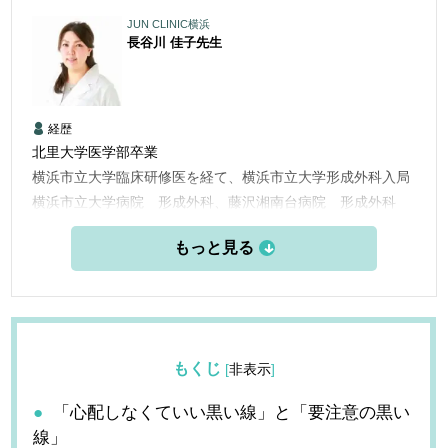
JUN CLINIC横浜
長谷川 佳子
先生
経歴
北里大学医学部卒業
横浜市立大学臨床研修医を経て、横浜市立大学形成外科入局
横浜市立大学病院 形成外科、藤沢湘南台病院 形成外科
横浜市立大学附属市民総合医療センター 形成外科
横浜栄共済病院 形成外科
2014年 KO CLINICに勤務
2021年 ルサンククリニック銀座院 院長
を経て2024年JUN CLINIC横浜 就任
もくじ
[
非表示
]
「心配しなくていい黒い線」と「要注意の黒い
線」