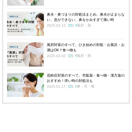
鼻水・鼻づまりの対処法まとめ。鼻水が止まらな
い、息ができない、鼻をかみすぎて痛い時
風邪・熱
2025-02-10
3
風邪対策のすべて。ひき始めの対処・お風呂・お
酒はOK？食べ物も
風邪・熱
2025-02-03
1
花粉症対策のすべて。市販薬・食べ物・漢方薬の
おすすめ！痒い時の対処法も
鼻・耳・喉
2025-01-17
1