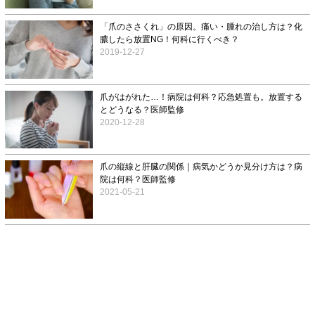
「爪のささくれ」の原因。痛い・腫れの治し方は？化
膿したら放置NG！何科に行くべき？
2019-12-27
爪がはがれた…！病院は何科？応急処置も。放置する
とどうなる？医師監修
2020-12-28
爪の縦線と肝臓の関係｜病気かどうか見分け方は？病
院は何科？医師監修
2021-05-21