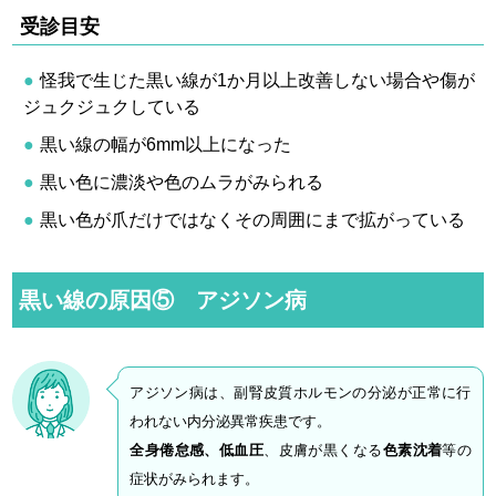
受診目安
怪我で生じた黒い線が1か月以上改善しない場合や傷が
ジュクジュクしている
黒い線の幅が6mm以上になった
黒い色に濃淡や色のムラがみられる
黒い色が爪だけではなくその周囲にまで拡がっている
黒い線の原因⑤ アジソン病
アジソン病は、副腎皮質ホルモンの分泌が正常に行
われない内分泌異常疾患です。
全身倦怠感、低血圧
、皮膚が黒くなる
色素沈着
等の
症状がみられます。