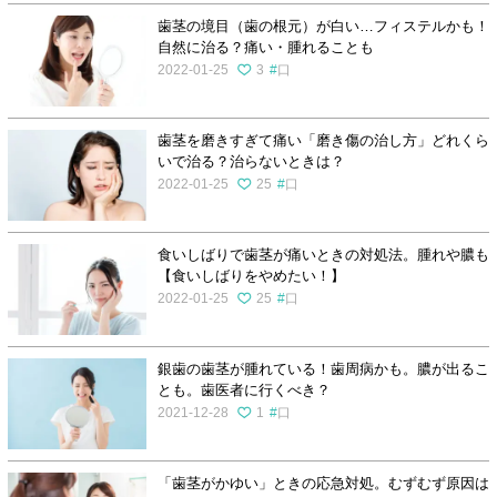
歯茎の境目（歯の根元）が白い…フィステルかも！
自然に治る？痛い・腫れることも
2022-01-25
3
口
歯茎を磨きすぎて痛い「磨き傷の治し方」どれくら
いで治る？治らないときは？
2022-01-25
25
口
食いしばりで歯茎が痛いときの対処法。腫れや膿も
【食いしばりをやめたい！】
2022-01-25
25
口
銀歯の歯茎が腫れている！歯周病かも。膿が出るこ
とも。歯医者に行くべき？
2021-12-28
1
口
「歯茎がかゆい」ときの応急対処。むずむず原因は