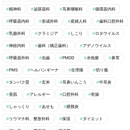
精神科
泌尿器科
耳鼻咽喉科
循環器内科
呼吸器内科
形成外科
産婦人科
歯科口腔外科
乳腺外科
クラミジア
しこり
ロタウイルス
神経内科
歯科（矯正歯科）
アデノウイルス
呼吸器外科
虫歯
PMDD
水疱瘡
鼻茸
PMS
ヘルパンギーナ
生理痛
切り傷
タンパク質
玄米
耳鼻いんこう
中耳炎
美肌
アレルギー
口腔外科
乾燥
しゃっくり
あせも
膀胱炎
リウマチ科、整形外科
保湿
ダイエット