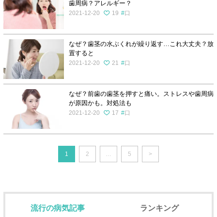
歯周病？アレルギー？
2021-12-20
19
口
なぜ？歯茎の水ぶくれが繰り返す…これ大丈夫？放
置すると
2021-12-20
21
口
なぜ？前歯の歯茎を押すと痛い。ストレスや歯周病
が原因かも。対処法も
2021-12-20
17
口
1
2
…
5
>
流行の病気記事
ランキング