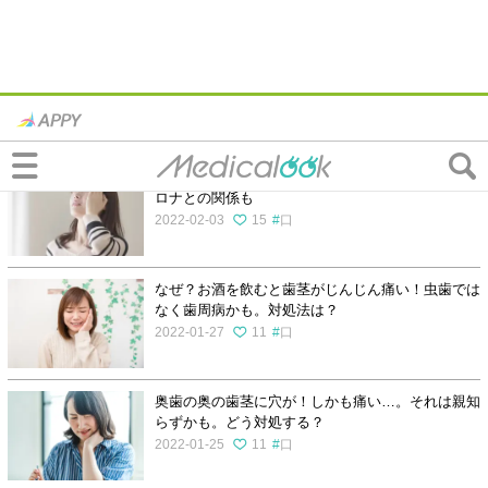
歯茎の腫れ・痛みの記事一覧
歯周病で「熱が出る」と危ない？対処法は？新型コ
ロナとの関係も
2022-02-03
15
口
なぜ？お酒を飲むと歯茎がじんじん痛い！虫歯では
なく歯周病かも。対処法は？
2022-01-27
11
口
奥歯の奥の歯茎に穴が！しかも痛い…。それは親知
らずかも。どう対処する？
2022-01-25
11
口