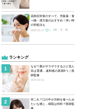
花粉症対策のすべて。市販薬・食
べ物・漢方薬のおすすめ！痒い時
の対処法も
鼻・耳・喉
2025-01-17
1
ランキング
なぜ？唇がザラザラするけど見た
目は普通…違和感の原因6つ｜医
師監修
2024-03-21
何これ？口の中が渋柿を食べたみ
たいな感じ…病院は何科？医師監
修