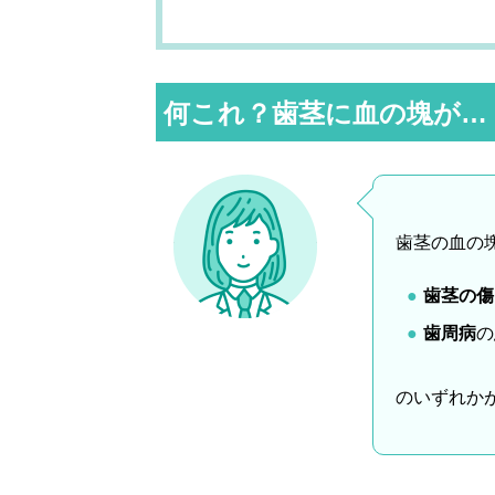
何これ？歯茎に血の塊が…
歯茎の血の
歯茎の傷
歯周病
の
のいずれか