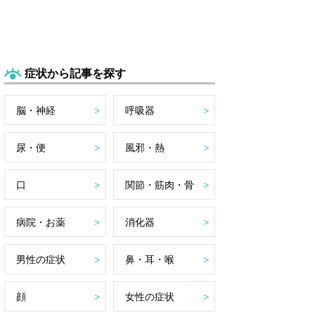
症状から記事を探す
脳・神経
呼吸器
尿・便
風邪・熱
口
関節・筋肉・骨
病院・お薬
消化器
男性の症状
鼻・耳・喉
顔
女性の症状