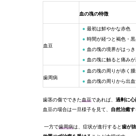
血の塊の特徴
最初は鮮やかな赤色
時間が経つと褐色・黒
血豆
血の塊の境界がはっき
血の塊に触ると痛みが
血の塊の周りが赤く腫
歯周病
血の塊の周りから出血
歯茎の傷でできた
血豆
であれば、
過剰に心
血豆の場合は一旦様子を見て、
自然治癒す
一方で
歯周病
は、症状が進行すると
歯が