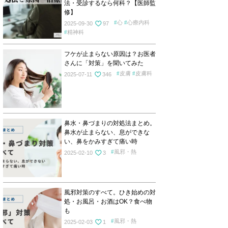
法・受診するなら何科？【医師監
修】
心
心療内科
2025-09-30
97
精神科
フケが止まらない原因は？お医者
さんに「対策」を聞いてみた
皮膚
皮膚科
2025-07-11
346
鼻水・鼻づまりの対処法まとめ。
鼻水が止まらない、息ができな
い、鼻をかみすぎて痛い時
風邪・熱
2025-02-10
3
風邪対策のすべて。ひき始めの対
処・お風呂・お酒はOK？食べ物
も
風邪・熱
2025-02-03
1