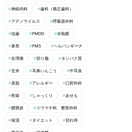
神経内科
歯科（矯正歯科）
アデノウイルス
呼吸器外科
虫歯
PMDD
水疱瘡
鼻茸
PMS
ヘルパンギーナ
生理痛
切り傷
タンパク質
玄米
耳鼻いんこう
中耳炎
美肌
アレルギー
口腔外科
乾燥
しゃっくり
あせも
膀胱炎
リウマチ科、整形外科
保湿
ダイエット
切れ痔