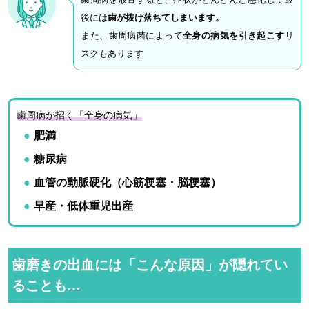
後には
歯が抜け落ちてしまいます。
また、歯周病菌によって
全身の病気を引き起こす
リ
スクもあります
歯周病が招く「全身の病気」
肥満
糖尿病
血管の動脈硬化（心筋梗塞・脳梗塞）
早産・低体重児出産
歯磨きの出血には「こんな原因」が隠れてい
ることも…