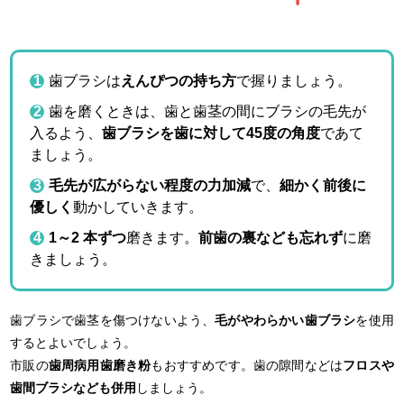
歯ブラシは
えんぴつの持ち方
で握りましょう。
歯を磨くときは、歯と歯茎の間にブラシの毛先が
入るよう、
歯ブラシを歯に対して45度の角度
であて
ましょう。
毛先が広がらない程度の力加減
で、
細かく前後に
優しく
動かしていきます。
1～2 本ずつ
磨きます。
前歯の裏なども忘れず
に磨
きましょう。
歯ブラシで歯茎を傷つけないよう、
毛がやわらかい歯ブラシ
を使用
するとよいでしょう。
市販の
歯周病用歯磨き粉
もおすすめです。歯の隙間などは
フロスや
歯間ブラシなども併用
しましょう。