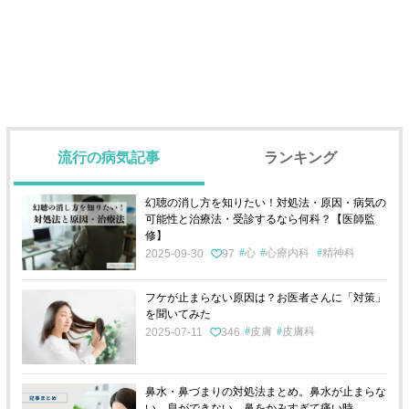
流行の病気記事
ランキング
幻聴の消し方を知りたい！対処法・原因・病気の
可能性と治療法・受診するなら何科？【医師監
修】
心
心療内科
精神科
2025-09-30
97
フケが止まらない原因は？お医者さんに「対策」
を聞いてみた
皮膚
皮膚科
2025-07-11
346
鼻水・鼻づまりの対処法まとめ。鼻水が止まらな
い、息ができない、鼻をかみすぎて痛い時