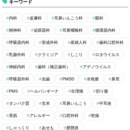
キーワード
内科
皮膚科
耳鼻いんこう科
眼科
精神科
泌尿器科
耳鼻咽喉科
循環器内科
呼吸器内科
形成外科
産婦人科
歯科口腔外科
乳腺外科
クラミジア
しこり
ロタウイルス
神経内科
歯科（矯正歯科）
アデノウイルス
呼吸器外科
虫歯
PMDD
水疱瘡
鼻茸
PMS
ヘルパンギーナ
生理痛
切り傷
タンパク質
玄米
耳鼻いんこう
中耳炎
美肌
アレルギー
口腔外科
乾燥
しゃっくり
あせも
膀胱炎