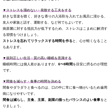
▼ストレスを溜めない・発散する工夫をする
好きな音楽を聴く、好きな香りの入浴剤を入れてお風呂に浸かる、
友人や家族と話す、運動する、など何でもよいです。
病原菌に対する抵抗力が低下するため、ストレスはこまめに解消す
る習慣をつけましょう。
ストレスを忘れてリラックスする時間を作る
と、心が軽くなること
もあります。
▼規則正しい生活・質の高い睡眠を意識する
睡眠時間には個人差がありますが、
6〜8時間
を目安に摂るのが理想
です。
▼間食を減らす・食事の時間を決める
間食やダラダラと食べるのは、口の中に常に食べ物がいるため歯周
病になりやすいです。
間食は減らし、主食、主菜、副菜の揃ったバランスのよい食事
をと
りましょう。