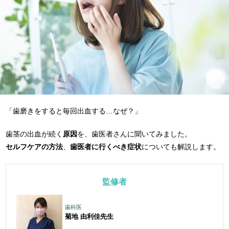
「歯磨きをすると毎回出血する…なぜ？」
歯茎の出血が続く
原因
を、歯医者さんに聞いてみました。
セルフケアの方法
、
歯医者に行くべき症状
についても解説します。
監修者
歯科医
菊地 由利佳
先生