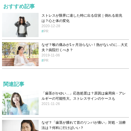
おすすめ記事
ストレスが限界に達した時に出る症状｜倒れる前兆
は？心と体の変化
2020-12-28
PR
なぜ？喉の痛みが1ヶ月治らない！熱がないのに…大丈
夫？病院行くべき？
2019-11-06
PR
関連記事
「歯茎がかゆい…」応急処置は？原因は歯周病・アレ
ルギーの可能性大。ストレスサインのケースも
2021-11-26
なぜ？「歯茎が腫れて首のリンパが痛い」対処・治療
法は？何科に行けばいい？