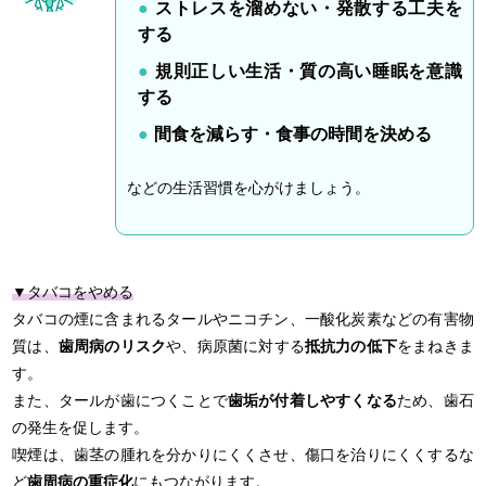
ストレスを溜めない・発散する工夫を
する
規則正しい生活・質の高い睡眠を意識
する
間食を減らす・食事の時間を決める
などの生活習慣を心がけましょう。
▼タバコをやめる
タバコの煙に含まれるタールやニコチン、一酸化炭素などの有害物
質は、
歯周病のリスク
や、病原菌に対する
抵抗力の低下
をまねきま
す。
また、タールが歯につくことで
歯垢が付着しやすくなる
ため、歯石
の発生を促します。
喫煙は、歯茎の腫れを分かりにくくさせ、傷口を治りにくくするな
ど
歯周病の重症化
にもつながります。