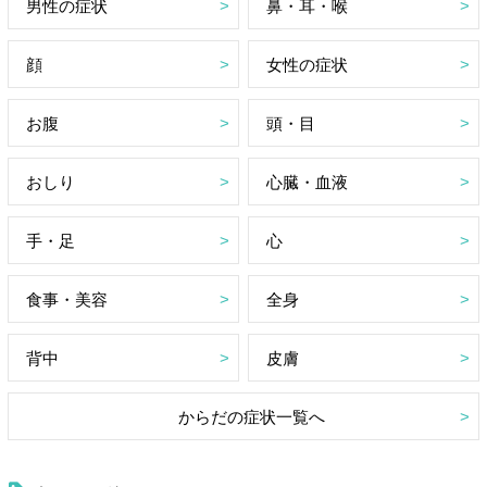
男性の症状
鼻・耳・喉
顔
女性の症状
お腹
頭・目
おしり
心臓・血液
手・足
心
食事・美容
全身
背中
皮膚
からだの症状一覧へ