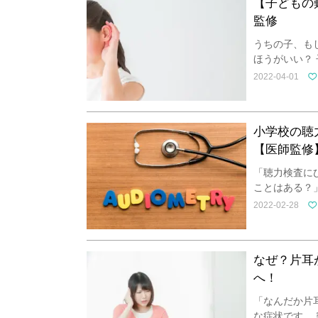
【子どもの
監修
うちの子、も
ほうがいい？
2022-04-01
小学校の聴
【医師監修
「聴力検査に
ことはある？
2022-02-28
なぜ？片耳
へ！
「なんだか片
な症状です。