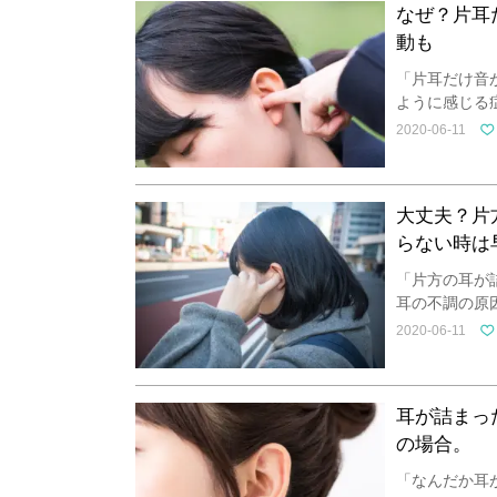
なぜ？片耳
動も
「片耳だけ音
ように感じる
2020-06-11
大丈夫？片
らない時は
「片方の耳が
耳の不調の原
2020-06-11
耳が詰まっ
の場合。
「なんだか耳