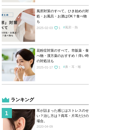
風邪対策のすべて。ひき始めの対
処・お風呂・お酒はOK？食べ物
も
風邪・熱
2025-02-03
1
花粉症対策のすべて。市販薬・食
べ物・漢方薬のおすすめ！痒い時
の対処法も
鼻・耳・喉
2025-01-17
1
ランキング
耳が詰まった感じはストレスのせ
い？治し方は？両耳・片耳だけの
場合。
2020-04-09