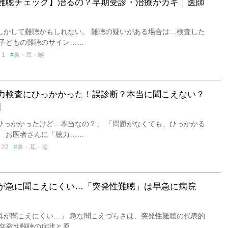
難聴チェック】治るの？早期受診・治療がカギ｜医師
しかして難聴かもしれない。 難聴の疑いがある場合は…検査した
 子どもの難聴のサイン……
1
鼻・耳・喉
力検査にひっかかった！誤診断？本当に聞こえない？
】
ひっかかったけど…本当なの？」 「問題がなくても、ひっかかる
」 お医者さんに「聴力……
22
鼻・耳・喉
が急に聞こえにくい…「突発性難聴」は早急に病院
耳が聞こえにくい…」 急な聞こえづらさは、突発性難聴の代表的
 突発性難聴の症状と原……