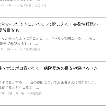
28
鼻・耳・喉
耳鼻いんこう科
がかかったように、ハモって聞こえる！突発性難聴か
受診目安も
ーがかかったように聞こえる…」 「ハモって聞こえる…」 もし
性難聴”の症状かもしれ……
91
鼻・耳・喉
耳鼻咽喉科
中でポコポコ音がする！病院受診の目安や避けるべき
コポコ音がする…」 音の原因についてお医者さんに聞きました。
放置するとどうなる？……
696
鼻・耳・喉
耳鼻咽喉科