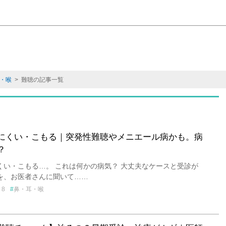
・喉
> 難聴の記事一覧
にくい・こもる｜突発性難聴やメニエール病かも。病
？
くい・こもる…。 これは何かの病気？ 大丈夫なケースと受診が
を、お医者さんに聞いて……
8
鼻・耳・喉