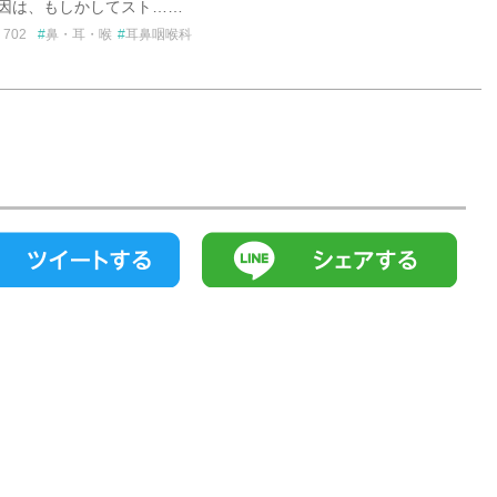
原因は、もしかしてスト……
702
鼻・耳・喉
耳鼻咽喉科