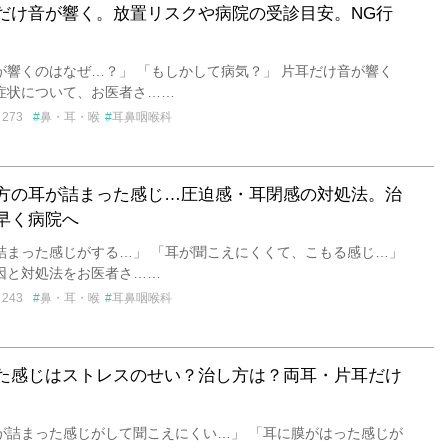
だけ音が響く。放置リスクや病院の受診目安。NG行
が響くのはなぜ…？」 「もしかして病気？」 片耳だけ音が響く
症状について、お医者さ……
273
鼻・耳・喉
耳鼻咽喉科
方の耳が詰まった感じ…圧迫感・耳閉感の対処法。治
早く病院へ
詰まった感じがする…」 「耳が聞こえにくくて、こもる感じ…」
因と対処法をお医者さ……
243
鼻・耳・喉
耳鼻咽喉科
た感じはストレスのせい？治し方は？両耳・片耳だけ
が詰まった感じがして聞こえにくい…」 「耳に膜がはった感じが