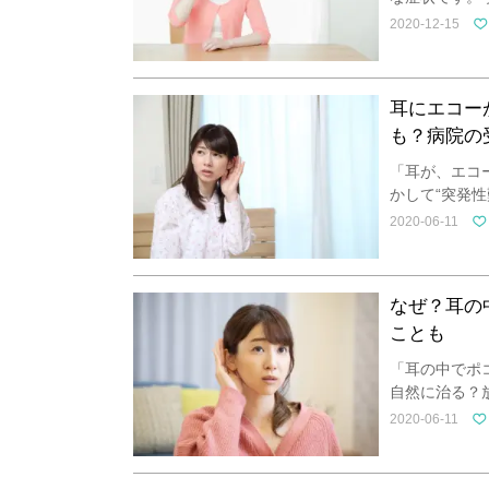
2020-12-15
耳にエコー
も？病院の
「耳が、エコ
かして“突発
2020-06-11
なぜ？耳の
ことも
「耳の中でポ
自然に治る？
2020-06-11