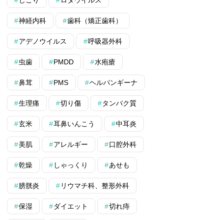
しこり
ロタウイルス
神経内科
歯科（矯正歯科）
アデノウイルス
呼吸器外科
虫歯
PMDD
水疱瘡
鼻茸
PMS
ヘルパンギーナ
生理痛
切り傷
タンパク質
玄米
耳鼻いんこう
中耳炎
美肌
アレルギー
口腔外科
乾燥
しゃっくり
あせも
膀胱炎
リウマチ科、整形外科
保湿
ダイエット
切れ痔