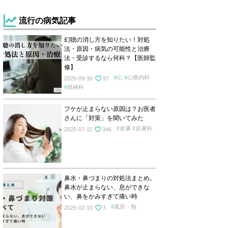
流行の病気記事
幻聴の消し方を知りたい！対処
法・原因・病気の可能性と治療
法・受診するなら何科？【医師監
修】
心
心療内科
2025-09-30
97
精神科
フケが止まらない原因は？お医者
さんに「対策」を聞いてみた
皮膚
皮膚科
2025-07-11
346
鼻水・鼻づまりの対処法まとめ。
鼻水が止まらない、息ができな
い、鼻をかみすぎて痛い時
風邪・熱
2025-02-10
3