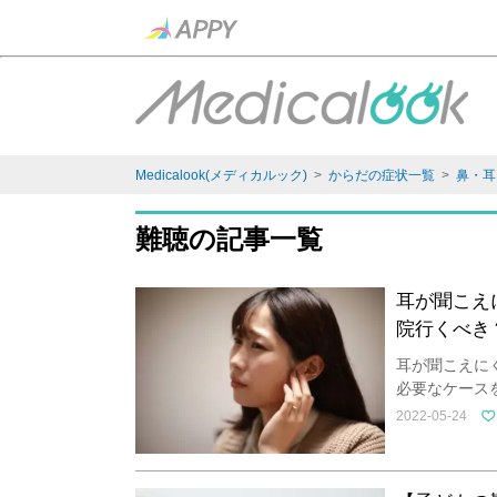
Medicalook(メディカルック)
>
からだの症状一覧
>
鼻・耳
難聴の記事一覧
耳が聞こえ
院行くべき
耳が聞こえに
必要なケース
2022-05-24