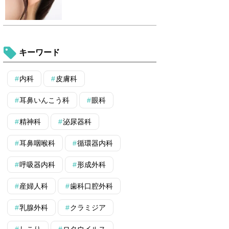
キーワード
内科
皮膚科
耳鼻いんこう科
眼科
精神科
泌尿器科
耳鼻咽喉科
循環器内科
呼吸器内科
形成外科
産婦人科
歯科口腔外科
乳腺外科
クラミジア