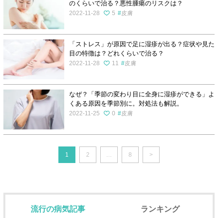
のくらいで治る？悪性腫瘍のリスクは？
2022-11-28
5
皮膚
「ストレス」が原因で足に湿疹が出る？症状や見た
目の特徴は？どれくらいで治る？
2022-11-28
11
皮膚
なぜ？「季節の変わり目に全身に湿疹ができる」よ
くある原因を季節別に。対処法も解説。
2022-11-25
0
皮膚
1
2
…
8
>
流行の病気記事
ランキング