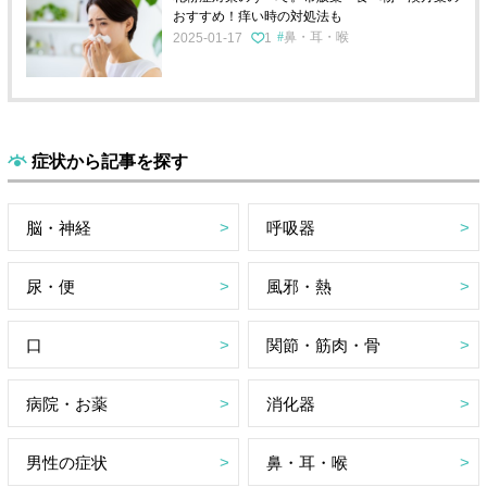
おすすめ！痒い時の対処法も
鼻・耳・喉
2025-01-17
1
症状から記事を探す
脳・神経
呼吸器
尿・便
風邪・熱
口
関節・筋肉・骨
病院・お薬
消化器
男性の症状
鼻・耳・喉