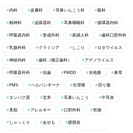
内科
皮膚科
耳鼻いんこう科
眼科
精神科
泌尿器科
耳鼻咽喉科
循環器内科
呼吸器内科
形成外科
産婦人科
歯科口腔外科
乳腺外科
クラミジア
しこり
ロタウイルス
神経内科
歯科（矯正歯科）
アデノウイルス
呼吸器外科
虫歯
PMDD
水疱瘡
鼻茸
PMS
ヘルパンギーナ
生理痛
切り傷
タンパク質
玄米
耳鼻いんこう
中耳炎
美肌
アレルギー
口腔外科
乾燥
しゃっくり
あせも
膀胱炎