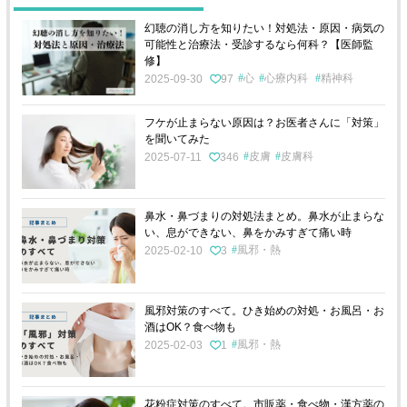
幻聴の消し方を知りたい！対処法・原因・病気の
可能性と治療法・受診するなら何科？【医師監
修】
心
心療内科
精神科
2025-09-30
97
フケが止まらない原因は？お医者さんに「対策」
を聞いてみた
皮膚
皮膚科
2025-07-11
346
鼻水・鼻づまりの対処法まとめ。鼻水が止まらな
い、息ができない、鼻をかみすぎて痛い時
風邪・熱
2025-02-10
3
風邪対策のすべて。ひき始めの対処・お風呂・お
酒はOK？食べ物も
風邪・熱
2025-02-03
1
花粉症対策のすべて。市販薬・食べ物・漢方薬の