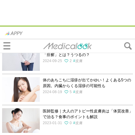
発疹・かゆみの記事一覧
医師監修｜ダニのせいだった！陰部のかゆみの原因
「疥癬」とは？うつるの？
2024-09-25
2
皮膚
体のあちこちに湿疹が出てかゆい！よくある5つの
原因。内臓からくる湿疹の可能性も
2024-08-19
5
皮膚
医師監修｜大人のアトピー性皮膚炎は「体質改善」
で治る？食事のポイントも解説
2023-01-31
0
皮膚