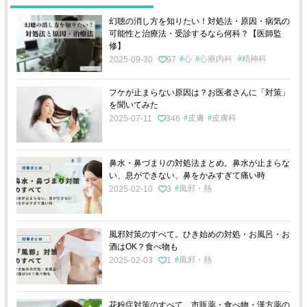
幻聴の消し方を知りたい！対処法・原因・病気の
可能性と治療法・受診するなら何科？【医師監
修】
心
心療内科
精神科
2025-09-30
97
フケが止まらない原因は？お医者さんに「対策」
を聞いてみた
皮膚
皮膚科
2025-07-11
346
鼻水・鼻づまりの対処法まとめ。鼻水が止まらな
い、息ができない、鼻をかみすぎて痛い時
風邪・熱
2025-02-10
3
風邪対策のすべて。ひき始めの対処・お風呂・お
酒はOK？食べ物も
風邪・熱
2025-02-03
1
花粉症対策のすべて。市販薬・食べ物・漢方薬の