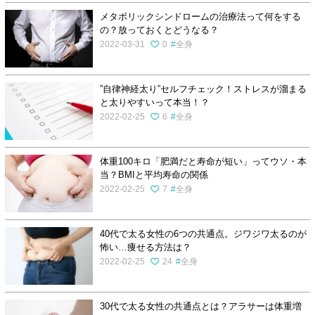
メタボリックシンドロームの治療法って何をする
の？放っておくとどうなる？
2022-03-31
0
全身
”自律神経太り”セルフチェック！ストレスが溜まる
と太りやすいって本当！？
2022-02-25
6
全身
体重100キロ「肥満だと寿命が短い」ってウソ・本
当？BMIと平均寿命の関係
2022-02-25
7
全身
40代で太る女性の6つの共通点。ジワジワ太るのが
怖い…痩せる方法は？
2022-02-25
24
全身
30代で太る女性の共通点とは？アラサーは体重増