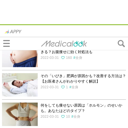
体重が増える・減るの記事一覧
男性によくある「急にお腹が出てきた…」はなぜ起
きる？お腹痩せに効く対処法も
2022-03-31
160
全身
その「いびき」肥満が原因かも？改善する方法は？
【お医者さんがわかりやすく解説】
2022-03-31
1
全身
何をしても痩せない原因は「ホルモン」のせいか
も。あなたはどのタイプ？
2022-03-31
10
全身