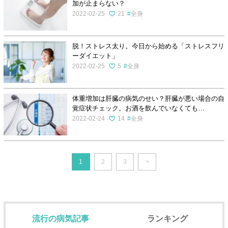
加が止まらない？
2022-02-25
21
全身
脱！ストレス太り。今日から始める「ストレスフリ
ーダイエット」
2022-02-25
5
全身
体重増加は肝臓の病気のせい？肝臓が悪い場合の自
覚症状チェック。お酒を飲んでいなくても…
2022-02-24
14
全身
1
2
3
>
流行の病気記事
ランキング