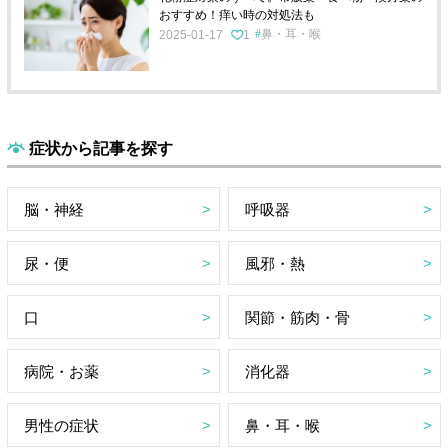
おすすめ！痒い時の対処法も
鼻・耳・喉
2025-01-17
1
症状から記事を探す
脳・神経
呼吸器
尿・便
風邪・熱
口
関節・筋肉・骨
病院・お薬
消化器
男性の症状
鼻・耳・喉