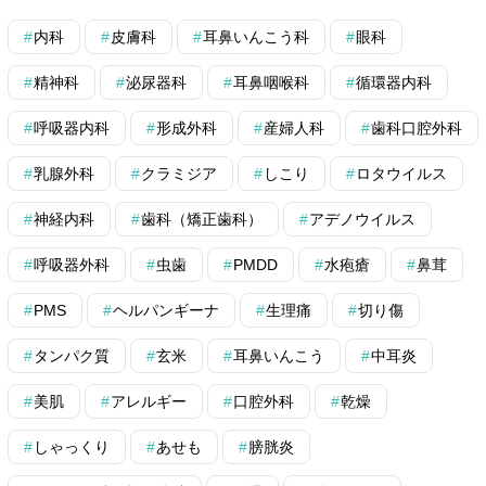
内科
皮膚科
耳鼻いんこう科
眼科
精神科
泌尿器科
耳鼻咽喉科
循環器内科
呼吸器内科
形成外科
産婦人科
歯科口腔外科
乳腺外科
クラミジア
しこり
ロタウイルス
神経内科
歯科（矯正歯科）
アデノウイルス
呼吸器外科
虫歯
PMDD
水疱瘡
鼻茸
PMS
ヘルパンギーナ
生理痛
切り傷
タンパク質
玄米
耳鼻いんこう
中耳炎
美肌
アレルギー
口腔外科
乾燥
しゃっくり
あせも
膀胱炎