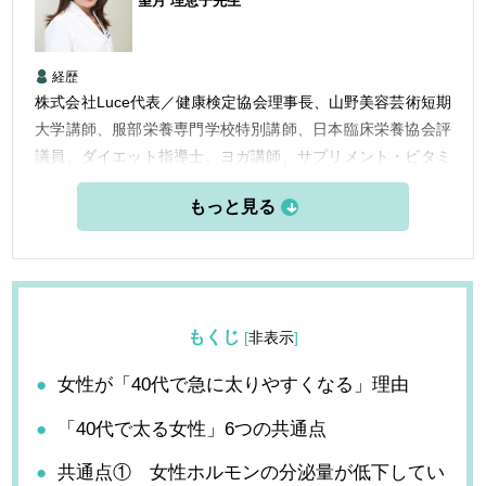
望月 理恵子
先生
経歴
株式会社Luce代表／健康検定協会理事長、山野美容芸術短期
大学講師、服部栄養専門学校特別講師、日本臨床栄養協会評
議員、ダイエット指導士、ヨガ講師、サプリメント・ビタミ
ンアドバイザーなど栄養・美容学の分野で活動をおこなって
いる。
もくじ
[
非表示
]
女性が「40代で急に太りやすくなる」理由
「40代で太る女性」6つの共通点
共通点① 女性ホルモンの分泌量が低下してい