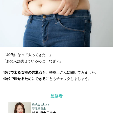
「40代になって太ってきた…」
「あの人は痩せているのに…なぜ？」
40
代で太る女性の共通点
を、栄養士さんに聞いてみました。
40
代で痩せるためにできること
もチェックしましょう。
監修者
株式会社Luce
管理栄養士