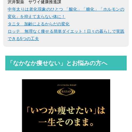
沢井製薬 サワイ健康推進課
中年太りは老化現象のひとつ 「酸化」「糖化」「ホルモンの
変化」を抑えて太らない体に！
タニタ 加齢によるからだの変化
ロッテ 無理なく痩せる簡単ダイエット！日々の暮らしで実践
できる5つの工夫
「なかなか痩せない」とお悩みの方へ