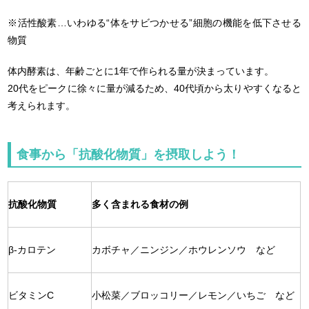
※活性酸素…いわゆる“体をサビつかせる”細胞の機能を低下させる
物質
体内酵素は、年齢ごとに1年で作られる量が決まっています。
20代をピークに徐々に量が減るため、40代頃から太りやすくなると
考えられます。
食事から「抗酸化物質」を摂取しよう！
抗酸化物質
多く含まれる食材の例
β-カロテン
カボチャ／ニンジン／ホウレンソウ など
ビタミンC
小松菜／ブロッコリー／レモン／いちご など