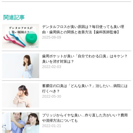
関連記事
デンタルフロスが臭い原因は？毎日使っても臭い理
由・歯周病との関係と改善方法【歯科医師監修】
2025-09-09
歯周ポケットが臭い「自分でわかる口臭」はキケン？
臭いを消す対策は？
2022-02-03
蓄膿症の口臭は「どんな臭い？」治したい…病院には
行くべき？
2022-05-30
ブリッジからイヤな臭い…作り直した方がいい？費用
や清掃方法についても
2022-01-21