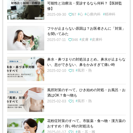
可能性と治療法・受診するなら何科？【医師監
修】
心
心療内科
精神科
2025-09-30
97
フケが止まらない原因は？お医者さんに「対策」
を聞いてみた
皮膚
皮膚科
2025-07-11
346
鼻水・鼻づまりの対処法まとめ。鼻水が止まらな
い、息ができない、鼻をかみすぎて痛い時
風邪・熱
2025-02-10
3
風邪対策のすべて。ひき始めの対処・お風呂・お
酒はOK？食べ物も
風邪・熱
2025-02-03
1
花粉症対策のすべて。市販薬・食べ物・漢方薬の
おすすめ！痒い時の対処法も
鼻・耳・喉
2025-01-17
1