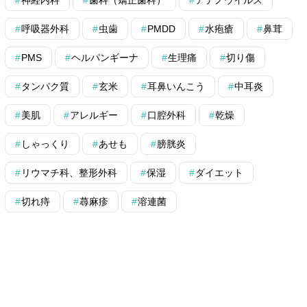
神経内科
歯科（矯正歯科）
アデノウイルス
呼吸器外科
虫歯
PMDD
水疱瘡
鼻茸
PMS
ヘルパンギーナ
生理痛
切り傷
タンパク質
玄米
耳鼻いんこう
中耳炎
美肌
アレルギー
口腔外科
乾燥
しゃっくり
あせも
膀胱炎
リウマチ科、整形外科
保湿
ダイエット
切れ痔
蕁麻疹
溶連菌