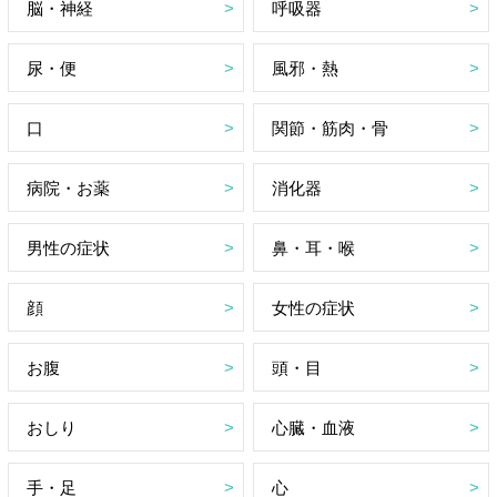
脳・神経
呼吸器
尿・便
風邪・熱
口
関節・筋肉・骨
病院・お薬
消化器
男性の症状
鼻・耳・喉
顔
女性の症状
お腹
頭・目
おしり
心臓・血液
手・足
心