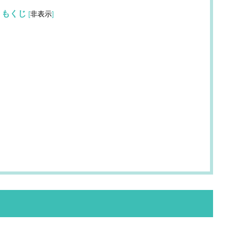
もくじ
[
非表示
]