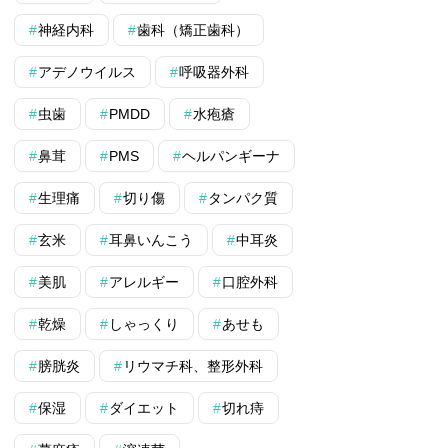
神経内科
歯科（矯正歯科）
アデノウイルス
呼吸器外科
虫歯
PMDD
水疱瘡
鼻茸
PMS
ヘルパンギーナ
生理痛
切り傷
タンパク質
玄米
耳鼻いんこう
中耳炎
美肌
アレルギー
口腔外科
乾燥
しゃっくり
あせも
膀胱炎
リウマチ科、整形外科
保湿
ダイエット
切れ痔