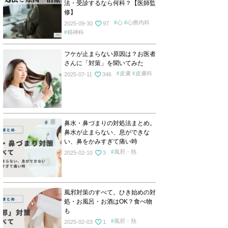
法・受診するなら何科？【医師監
修】
心
心療内科
2025-09-30
97
精神科
フケが止まらない原因は？お医者
さんに「対策」を聞いてみた
皮膚
皮膚科
2025-07-11
346
鼻水・鼻づまりの対処法まとめ。
鼻水が止まらない、息ができな
い、鼻をかみすぎて痛い時
風邪・熱
2025-02-10
3
風邪対策のすべて。ひき始めの対
処・お風呂・お酒はOK？食べ物
も
風邪・熱
2025-02-03
1