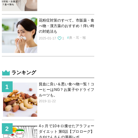
花粉症対策のすべて。市販薬・食
べ物・漢方薬のおすすめ！痒い時
の対処法も
鼻・耳・喉
2025-01-17
1
ランキング
貧血に良い＆悪い食べ物一覧！コ
ーヒーはNG？お菓子やドライフ
ルーツも。
2019-11-22
4ヶ月で10キロ痩せたアラフォー
ダイエット 第0話【プロローグ】
さやけんさんの漫画レポ