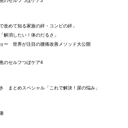
昼・晩のセルフつぼケア3
「病気で改めて知る家族の絆・コンビの絆」
シピ「解消したい！体のだるさ」
セツショー 世界が注目の腰痛改善メソッド大公開
昼・晩のセルフつぼケア4
ったとき まとめスペシャル「これで解決！尿の悩み」
健康