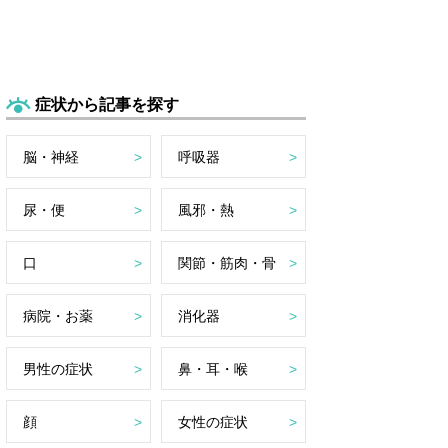
症状から記事を探す
脳・神経
呼吸器
尿・便
風邪・熱
口
関節・筋肉・骨
病院・お薬
消化器
男性の症状
鼻・耳・喉
顔
女性の症状