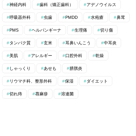
神経内科
歯科（矯正歯科）
アデノウイルス
呼吸器外科
虫歯
PMDD
水疱瘡
鼻茸
PMS
ヘルパンギーナ
生理痛
切り傷
タンパク質
玄米
耳鼻いんこう
中耳炎
美肌
アレルギー
口腔外科
乾燥
しゃっくり
あせも
膀胱炎
リウマチ科、整形外科
保湿
ダイエット
切れ痔
蕁麻疹
溶連菌