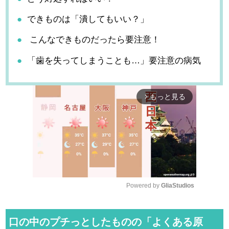
できものは「潰してもいい？」
こんなできものだったら要注意！
「歯を失ってしまうことも…」要注意の病気
もっと見る
arrow_forward_ios
Powered by 
GliaStudios
M
u
口の中のプチっとしたものの「よくある原
t