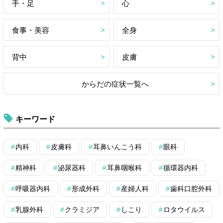
手・足
心
食事・美容
全身
背中
皮膚
からだの症状一覧へ
キーワード
内科
皮膚科
耳鼻いんこう科
眼科
精神科
泌尿器科
耳鼻咽喉科
循環器内科
呼吸器内科
形成外科
産婦人科
歯科口腔外科
乳腺外科
クラミジア
しこり
ロタウイルス