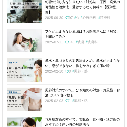
幻聴の消し方を知りたい！対処法・原因・病気の
可能性と治療法・受診するなら何科？【医師監
修】
心
心療内科
精神科
2025-09-30
97
フケが止まらない原因は？お医者さんに「対策」
を聞いてみた
皮膚
皮膚科
2025-07-11
346
鼻水・鼻づまりの対処法まとめ。鼻水が止まらな
い、息ができない、鼻をかみすぎて痛い時
風邪・熱
2025-02-10
3
風邪対策のすべて。ひき始めの対処・お風呂・お
酒はOK？食べ物も
風邪・熱
2025-02-03
1
花粉症対策のすべて。市販薬・食べ物・漢方薬の
おすすめ！痒い時の対処法も