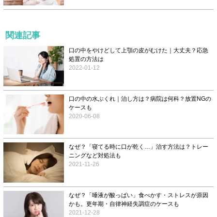
関連記事
口の中をやけどして上顎の皮がむけた｜大丈夫？応急
処置の方法は
2022-01-12
口の中の水ぶくれ｜治し方は？病院は何科？放置NGの
ケースも
2020-06-08
なぜ？「寝てる時に口が乾く…」治す方法は？トレー
ニングなど対処法も
2021-11-26
なぜ？「唾液が酸っぱい」食べかす・ストレスが原因
かも。更年期・自律神経失調症のケースも
2021-12-28