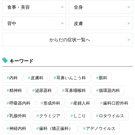
食事・美容
全身
背中
皮膚
からだの症状一覧へ
キーワード
内科
皮膚科
耳鼻いんこう科
眼科
精神科
泌尿器科
耳鼻咽喉科
循環器内科
呼吸器内科
形成外科
産婦人科
歯科口腔外科
乳腺外科
クラミジア
しこり
ロタウイルス
神経内科
歯科（矯正歯科）
アデノウイルス