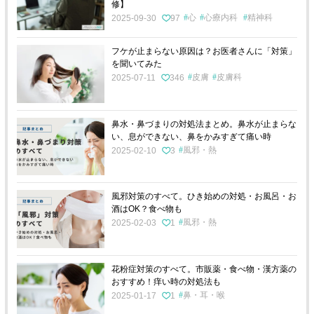
修】
心
心療内科
精神科
2025-09-30
97
フケが止まらない原因は？お医者さんに「対策」
を聞いてみた
皮膚
皮膚科
2025-07-11
346
鼻水・鼻づまりの対処法まとめ。鼻水が止まらな
い、息ができない、鼻をかみすぎて痛い時
風邪・熱
2025-02-10
3
風邪対策のすべて。ひき始めの対処・お風呂・お
酒はOK？食べ物も
風邪・熱
2025-02-03
1
花粉症対策のすべて。市販薬・食べ物・漢方薬の
おすすめ！痒い時の対処法も
鼻・耳・喉
2025-01-17
1