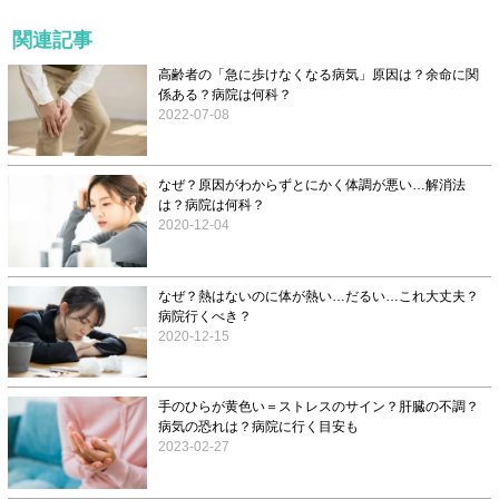
関連記事
高齢者の「急に歩けなくなる病気」原因は？余命に関
係ある？病院は何科？
2022-07-08
なぜ？原因がわからずとにかく体調が悪い…解消法
は？病院は何科？
2020-12-04
なぜ？熱はないのに体が熱い…だるい…これ大丈夫？
病院行くべき？
2020-12-15
手のひらが黄色い＝ストレスのサイン？肝臓の不調？
病気の恐れは？病院に行く目安も
2023-02-27