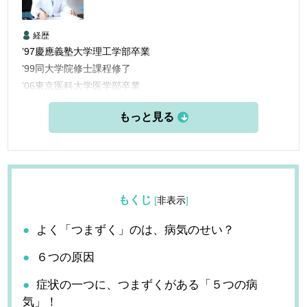
経歴
’97慶應義塾大学理工学部卒業
’99同大学院修士課程修了
’06東京医科大学医学部卒業
’06三楽病院臨床研修医
’08三楽病院整形外科他勤務
’12東京医科歯科大学大学院博士課程修了
’13愛知医科大学学際的痛みセンター勤務
’15米国ペインマネジメント＆アンチエイジングセンター他研
修
もくじ
[
非表示
]
’16フェリシティークリニック名古屋 開設
よく「つまずく」のは、病気のせい？
６つの原因
症状の一つに、つまずくがある「５つの病
気」！