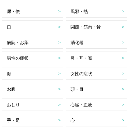
尿・便
風邪・熱
口
関節・筋肉・骨
病院・お薬
消化器
男性の症状
鼻・耳・喉
顔
女性の症状
お腹
頭・目
おしり
心臓・血液
手・足
心