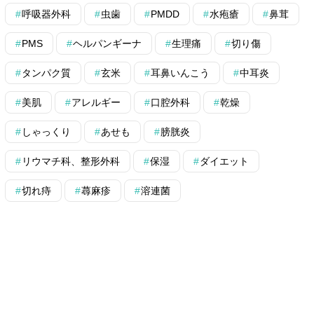
呼吸器外科
虫歯
PMDD
水疱瘡
鼻茸
PMS
ヘルパンギーナ
生理痛
切り傷
タンパク質
玄米
耳鼻いんこう
中耳炎
美肌
アレルギー
口腔外科
乾燥
しゃっくり
あせも
膀胱炎
リウマチ科、整形外科
保湿
ダイエット
切れ痔
蕁麻疹
溶連菌