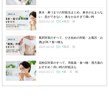
鼻水・鼻づまりの対処法まとめ。鼻水が止まらな
い、息ができない、鼻をかみすぎて痛い時
風邪・熱
2025-02-10
3
風邪対策のすべて。ひき始めの対処・お風呂・お
酒はOK？食べ物も
風邪・熱
2025-02-03
1
花粉症対策のすべて。市販薬・食べ物・漢方薬の
おすすめ！痒い時の対処法も
鼻・耳・喉
2025-01-17
1