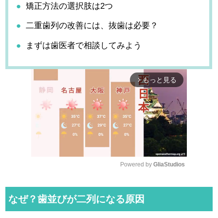
矯正方法の選択肢は2つ
二重歯列の改善には、抜歯は必要？
まずは歯医者で相談してみよう
もっと見る
arrow_forward_ios
Powered by 
GliaStudios
M
u
なぜ？歯並びが二列になる原因
t
e