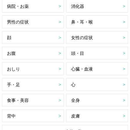
病院・お薬
消化器
男性の症状
鼻・耳・喉
顔
女性の症状
お腹
頭・目
おしり
心臓・血液
手・足
心
食事・美容
全身
背中
皮膚