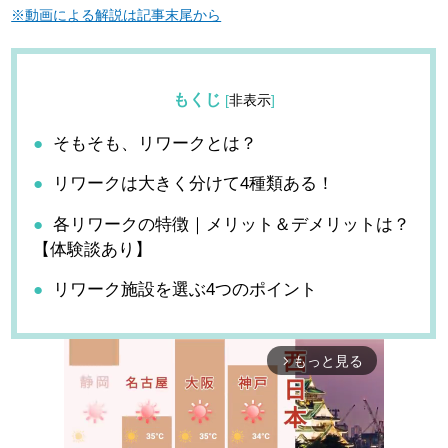
※動画による解説は記事末尾から
もくじ
[
非表示
]
そもそも、リワークとは？
リワークは大きく分けて4種類ある！
各リワークの特徴｜メリット＆デメリットは？
【体験談あり】
リワーク施設を選ぶ4つのポイント
もっと見る
arrow_forward_ios