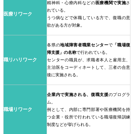
精神科・心療内科などの
医療機関で実施
さ
れている。
医療リワーク
うつ病などで休職している方で、復職の意
欲がある方が対象。
各県の
地域障害者職業センター
で
「職場復
帰支援」の名称
で行われている。
職リハリワーク
センターの職員が、求職者本人と雇用主、
主治医をコーディネートして、三者の合意
後に実施される。
企業内で実施される、復職支援
のプログラ
ム。
職場リワーク
例として、内部に専門部署や医療機関を持
つ企業・役所で行われている職場復帰訓練
制度などが挙げられる。