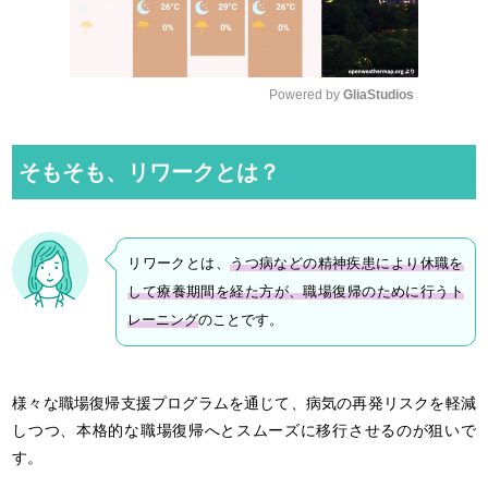
Powered by 
GliaStudios
M
u
そもそも、リワークとは？
t
e
リワークとは、
うつ病などの精神疾患により休職を
して療養期間を経た方が、職場復帰のために行うト
レーニング
のことです。
様々な職場復帰支援プログラムを通じて、病気の再発リスクを軽減
しつつ、本格的な職場復帰へとスムーズに移行させるのが狙いで
す。