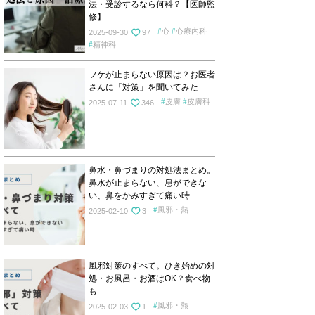
法・受診するなら何科？【医師監
修】
心
心療内科
2025-09-30
97
精神科
フケが止まらない原因は？お医者
さんに「対策」を聞いてみた
皮膚
皮膚科
2025-07-11
346
鼻水・鼻づまりの対処法まとめ。
鼻水が止まらない、息ができな
い、鼻をかみすぎて痛い時
風邪・熱
2025-02-10
3
風邪対策のすべて。ひき始めの対
処・お風呂・お酒はOK？食べ物
も
風邪・熱
2025-02-03
1