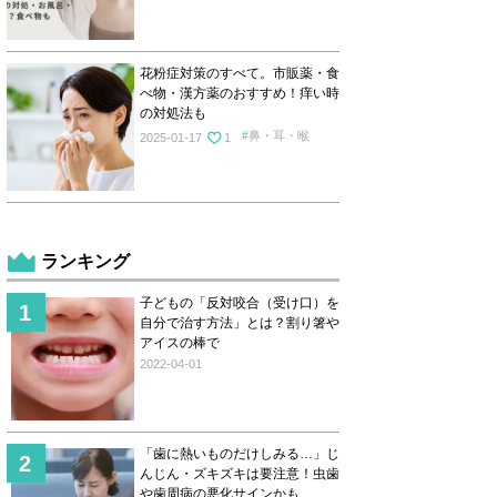
花粉症対策のすべて。市販薬・食
べ物・漢方薬のおすすめ！痒い時
の対処法も
鼻・耳・喉
2025-01-17
1
ランキング
子どもの「反対咬合（受け口）を
自分で治す方法」とは？割り箸や
アイスの棒で
2022-04-01
「歯に熱いものだけしみる…」じ
んじん・ズキズキは要注意！虫歯
や歯周病の悪化サインかも