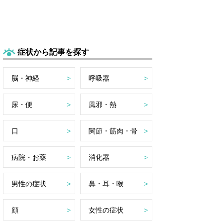
症状から記事を探す
脳・神経
呼吸器
尿・便
風邪・熱
口
関節・筋肉・骨
病院・お薬
消化器
男性の症状
鼻・耳・喉
顔
女性の症状