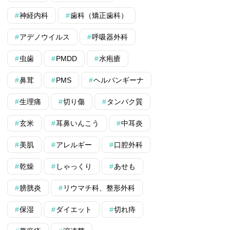
神経内科
歯科（矯正歯科）
アデノウイルス
呼吸器外科
虫歯
PMDD
水疱瘡
鼻茸
PMS
ヘルパンギーナ
生理痛
切り傷
タンパク質
玄米
耳鼻いんこう
中耳炎
美肌
アレルギー
口腔外科
乾燥
しゃっくり
あせも
膀胱炎
リウマチ科、整形外科
保湿
ダイエット
切れ痔