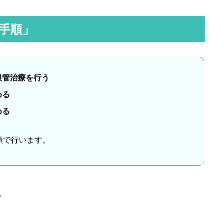
手順」
根管治療を行う
める
める
順で行います。
。