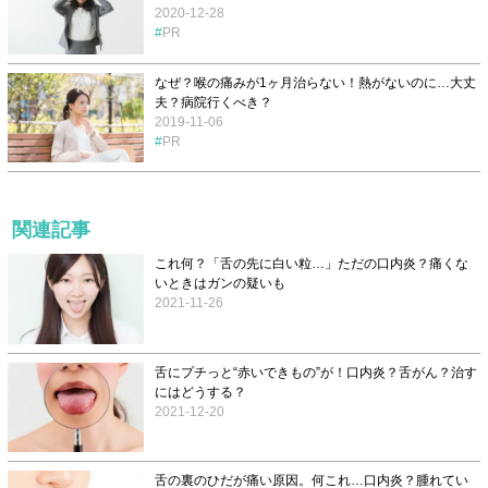
2020-12-28
PR
なぜ？喉の痛みが1ヶ月治らない！熱がないのに…大丈
夫？病院行くべき？
2019-11-06
PR
関連記事
これ何？「舌の先に白い粒…」ただの口内炎？痛くな
いときはガンの疑いも
2021-11-26
舌にプチっと“赤いできもの”が！口内炎？舌がん？治す
にはどうする？
2021-12-20
舌の裏のひだが痛い原因。何これ…口内炎？腫れてい