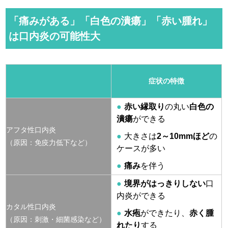
「痛みがある」「白色の潰瘍」「赤い腫れ」
は口内炎の可能性大
症状の特徴
赤い縁取り
の丸い
白色の
潰瘍
ができる
アフタ性口内炎
大きさは
2～10mmほど
の
（原因：免疫力低下など）
ケースが多い
痛み
を伴う
境界がはっきりしない
口
内炎ができる
カタル性口内炎
水疱
ができたり、
赤く腫
（原因：刺激・細菌感染など）
れたり
する