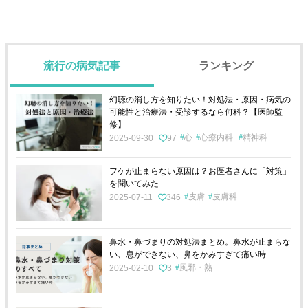
流行の病気記事
ランキング
幻聴の消し方を知りたい！対処法・原因・病気の
可能性と治療法・受診するなら何科？【医師監
修】
心
心療内科
精神科
2025-09-30
97
フケが止まらない原因は？お医者さんに「対策」
を聞いてみた
皮膚
皮膚科
2025-07-11
346
鼻水・鼻づまりの対処法まとめ。鼻水が止まらな
い、息ができない、鼻をかみすぎて痛い時
風邪・熱
2025-02-10
3