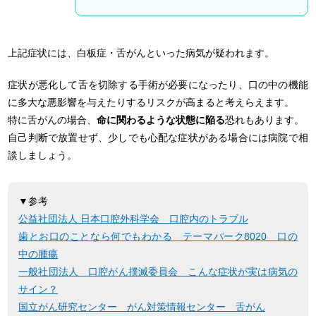
上記症状には、白板症・舌がんといった病気が疑われます。
症状が悪化して舌を切除する手術が必要になったり、口の中の機能
に多大な悪影響を与えたりするリスクが高まると考えらえます。
特に舌がんの場合、
命に関わるような状態に陥る
恐れもあります。
自己判断で放置せず、少しでも心配な症状がある場合には病院で相
談しましょう。
▼参考
公益社団法人 日本口腔外科学会 口腔内のトラブル
歯とお口のことなら何でもわかる テーマパーク8020 口の
中の腫瘍
一般社団法人 口腔がん撲滅委員会 こんな症状が実は病気の
サイン？
国立がん研究センター がん対策情報センター 舌がん