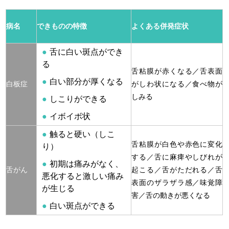
病名
できものの特徴
よくある併発症状
舌に白い斑点ができ
る
舌粘膜が赤くなる／舌表面
白い部分が厚くなる
白板症
がしわ状になる／食べ物が
しみる
しこりができる
イボイボ状
触ると硬い（しこ
舌粘膜が白色や赤色に変化
り）
する／舌に麻痺やしびれが
初期は痛みがなく、
舌がん
起こる／舌がただれる／舌
悪化すると激しい痛み
表面のザラザラ感／味覚障
が生じる
害／舌の動きが悪くなる
白い斑点ができる