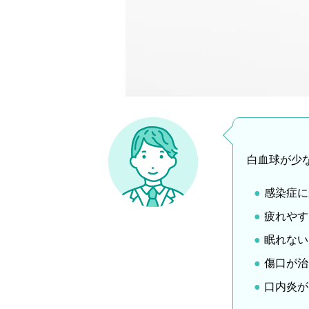
白血球が少
感染症に
疲れやす
眠れない
傷口が治
口内炎が