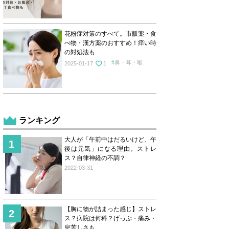
花粉症対策のすべて。市販薬・食
べ物・漢方薬のおすすめ！痒い時
の対処法も
鼻・耳・喉
2025-01-17
1
ランキング
大人が「午前中はだるいけど、午
後は元気」になる理由。ストレ
ス？自律神経の不調？
2022-03-31
【胸に物が詰まった感じ】ストレ
ス？病院は何科？げっぷ・痛み・
息苦しさも