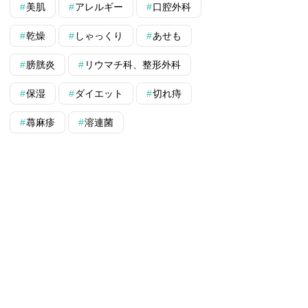
美肌
アレルギー
口腔外科
乾燥
しゃっくり
あせも
膀胱炎
リウマチ科、整形外科
保湿
ダイエット
切れ痔
蕁麻疹
溶連菌