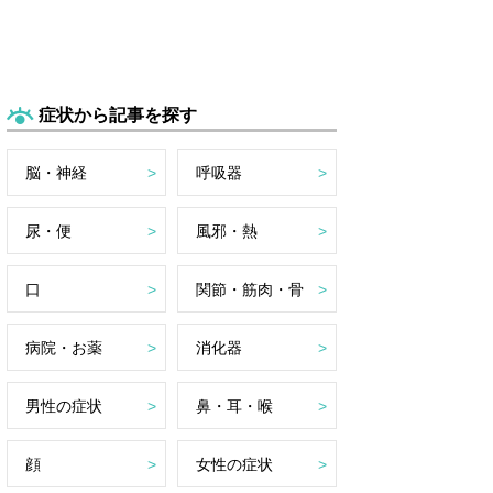
症状から記事を探す
脳・神経
呼吸器
尿・便
風邪・熱
口
関節・筋肉・骨
病院・お薬
消化器
男性の症状
鼻・耳・喉
顔
女性の症状