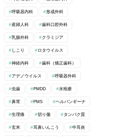
呼吸器内科
形成外科
産婦人科
歯科口腔外科
乳腺外科
クラミジア
しこり
ロタウイルス
神経内科
歯科（矯正歯科）
アデノウイルス
呼吸器外科
虫歯
PMDD
水疱瘡
鼻茸
PMS
ヘルパンギーナ
生理痛
切り傷
タンパク質
玄米
耳鼻いんこう
中耳炎