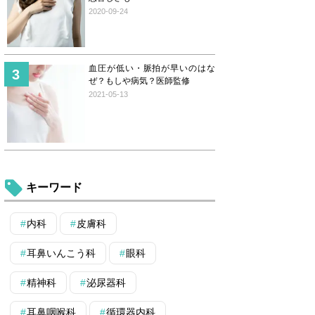
2020-09-24
血圧が低い・脈拍が早いのはな
ぜ？もしや病気？医師監修
2021-05-13
キーワード
内科
皮膚科
耳鼻いんこう科
眼科
精神科
泌尿器科
耳鼻咽喉科
循環器内科