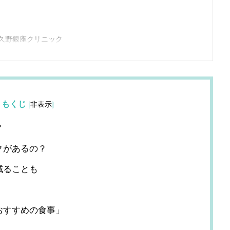
久野銀座クリニック
もくじ
[
非表示
]
？
クがあるの？
減ることも
おすすめの食事」