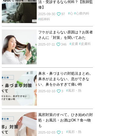
法・受診するなら何科？【医師監
修】
心
心療内科
2025-09-30
97
精神科
フケが止まらない原因は？お医者
さんに「対策」を聞いてみた
皮膚
皮膚科
2025-07-11
346
鼻水・鼻づまりの対処法まとめ。
鼻水が止まらない、息ができな
い、鼻をかみすぎて痛い時
風邪・熱
2025-02-10
3
風邪対策のすべて。ひき始めの対
処・お風呂・お酒はOK？食べ物
も
風邪・熱
2025-02-03
1