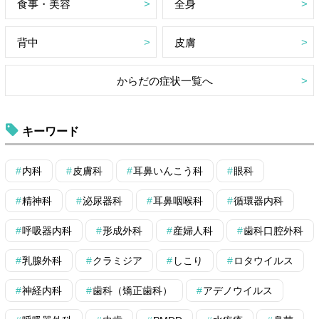
食事・美容
全身
背中
皮膚
からだの症状一覧へ
キーワード
内科
皮膚科
耳鼻いんこう科
眼科
精神科
泌尿器科
耳鼻咽喉科
循環器内科
呼吸器内科
形成外科
産婦人科
歯科口腔外科
乳腺外科
クラミジア
しこり
ロタウイルス
神経内科
歯科（矯正歯科）
アデノウイルス