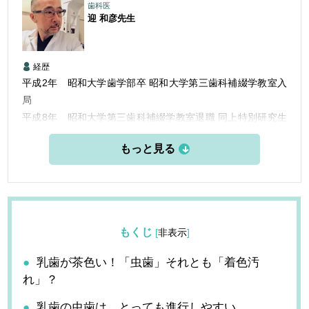
歯科医
迎 和彦
先生
経歴
平成2年 昭和大学歯学部卒 昭和大学第三歯科補綴学教室入
局
平成8年 昭和大学第三歯科補綴学教室退職 同上特別研究生
都内歯科医院管理者（院長）勤務
平成15年 同上退職
平成16年 大田区大森にて「むかい歯科」開業
もくじ
[
非表示
]
乳歯が茶色い！「虫歯」それとも「着色汚
れ」？
乳歯の虫歯は、とっても進行しやすい