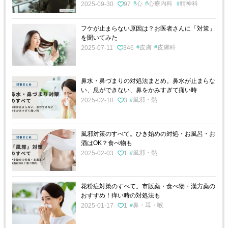
心
心療内科
精神科
2025-09-30
97
フケが止まらない原因は？お医者さんに「対策」
を聞いてみた
皮膚
皮膚科
2025-07-11
346
鼻水・鼻づまりの対処法まとめ。鼻水が止まらな
い、息ができない、鼻をかみすぎて痛い時
風邪・熱
2025-02-10
3
風邪対策のすべて。ひき始めの対処・お風呂・お
酒はOK？食べ物も
風邪・熱
2025-02-03
1
花粉症対策のすべて。市販薬・食べ物・漢方薬の
おすすめ！痒い時の対処法も
鼻・耳・喉
2025-01-17
1