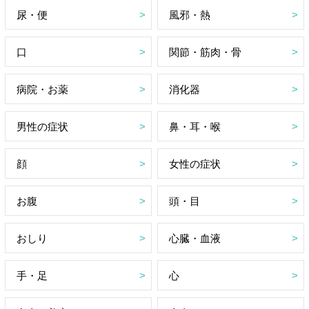
尿・便
風邪・熱
口
関節・筋肉・骨
病院・お薬
消化器
男性の症状
鼻・耳・喉
顔
女性の症状
お腹
頭・目
おしり
心臓・血液
手・足
心