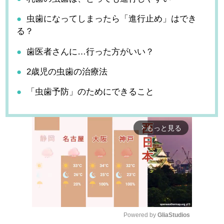
虫歯になってしまったら「進行止め」はでき
る？
歯医者さんに…行った方がいい？
2歳児の虫歯の治療法
「虫歯予防」のためにできること
もっと見る
arrow_forward_ios
Powered by 
GliaStudios