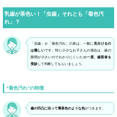
M
u
乳歯が茶色い！「虫歯」それとも「着色汚
t
れ」？
e
「虫歯」か「着色汚れ」の差は、一般に
見分けるの
は難しい
です。特に小さなお子さんの場合は、歯の
隙間が小さいのでわかりにくいため
一度、歯医者を
受診
して判断してもらいましょう。
“着色汚れ”の特徴
歯の凹凸に沿って薄茶色のような色
がつきます。