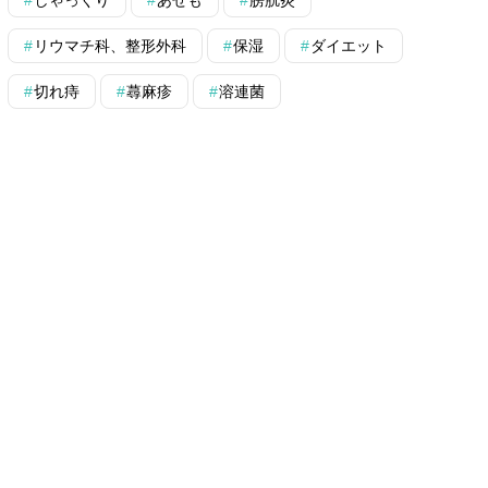
リウマチ科、整形外科
保湿
ダイエット
切れ痔
蕁麻疹
溶連菌