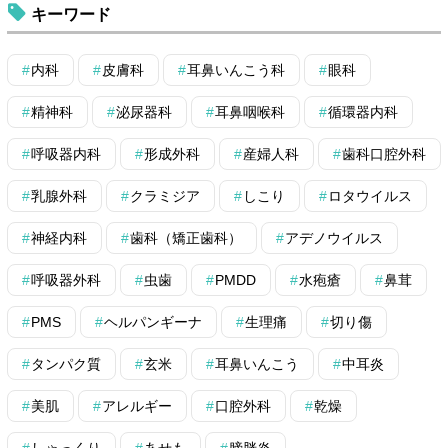
キーワード
内科
皮膚科
耳鼻いんこう科
眼科
精神科
泌尿器科
耳鼻咽喉科
循環器内科
呼吸器内科
形成外科
産婦人科
歯科口腔外科
乳腺外科
クラミジア
しこり
ロタウイルス
神経内科
歯科（矯正歯科）
アデノウイルス
呼吸器外科
虫歯
PMDD
水疱瘡
鼻茸
PMS
ヘルパンギーナ
生理痛
切り傷
タンパク質
玄米
耳鼻いんこう
中耳炎
美肌
アレルギー
口腔外科
乾燥
しゃっくり
あせも
膀胱炎