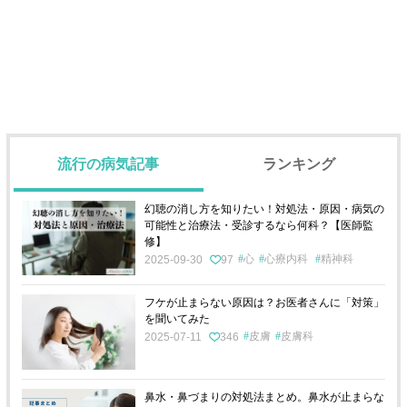
流行の病気記事
ランキング
幻聴の消し方を知りたい！対処法・原因・病気の
可能性と治療法・受診するなら何科？【医師監
修】
心
心療内科
精神科
2025-09-30
97
フケが止まらない原因は？お医者さんに「対策」
を聞いてみた
皮膚
皮膚科
2025-07-11
346
鼻水・鼻づまりの対処法まとめ。鼻水が止まらな