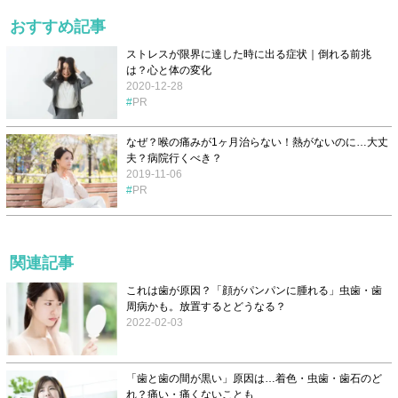
おすすめ記事
ストレスが限界に達した時に出る症状｜倒れる前兆
は？心と体の変化
2020-12-28
PR
なぜ？喉の痛みが1ヶ月治らない！熱がないのに…大丈
夫？病院行くべき？
2019-11-06
PR
関連記事
これは歯が原因？「顔がパンパンに腫れる」虫歯・歯
周病かも。放置するとどうなる？
2022-02-03
「歯と歯の間が黒い」原因は…着色・虫歯・歯石のど
れ？痛い・痛くないことも