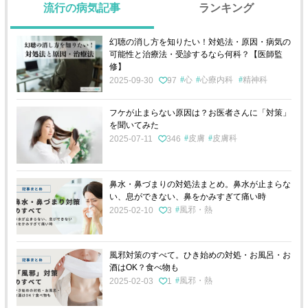
流行の病気記事
ランキング
幻聴の消し方を知りたい！対処法・原因・病気の
可能性と治療法・受診するなら何科？【医師監
修】
心
心療内科
精神科
2025-09-30
97
フケが止まらない原因は？お医者さんに「対策」
を聞いてみた
皮膚
皮膚科
2025-07-11
346
鼻水・鼻づまりの対処法まとめ。鼻水が止まらな
い、息ができない、鼻をかみすぎて痛い時
風邪・熱
2025-02-10
3
風邪対策のすべて。ひき始めの対処・お風呂・お
酒はOK？食べ物も
風邪・熱
2025-02-03
1