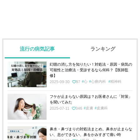
流行の病気記事
ランキング
幻聴の消し方を知りたい！対処法・原因・病気の
可能性と治療法・受診するなら何科？【医師監
修】
心
心療内科
精神科
2025-09-30
97
フケが止まらない原因は？お医者さんに「対策」
を聞いてみた
皮膚
皮膚科
2025-07-11
346
鼻水・鼻づまりの対処法まとめ。鼻水が止まらな
い、息ができない、鼻をかみすぎて痛い時