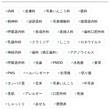
内科
皮膚科
耳鼻いんこう科
眼科
精神科
泌尿器科
耳鼻咽喉科
循環器内科
呼吸器内科
形成外科
産婦人科
歯科口腔外科
乳腺外科
クラミジア
しこり
ロタウイルス
神経内科
歯科（矯正歯科）
アデノウイルス
呼吸器外科
虫歯
PMDD
水疱瘡
鼻茸
PMS
ヘルパンギーナ
生理痛
切り傷
タンパク質
玄米
耳鼻いんこう
中耳炎
美肌
アレルギー
口腔外科
乾燥
しゃっくり
あせも
膀胱炎