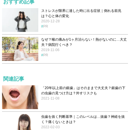
おすすめ記事
ストレスが限界に達した時に出る症状｜倒れる前兆
は？心と体の変化
2020-12-28
PR
なぜ？喉の痛みが1ヶ月治らない！熱がないのに…大丈
夫？病院行くべき？
2019-11-06
PR
関連記事
「20年以上前の銀歯」はそのままで大丈夫？銀歯の下
の虫歯の見つけ方は？外すリスクも
2021-11-08
虫歯を抜く判断基準｜このレベルは…抜歯？神経を抜
く？痛くないときは？
2022-02-03