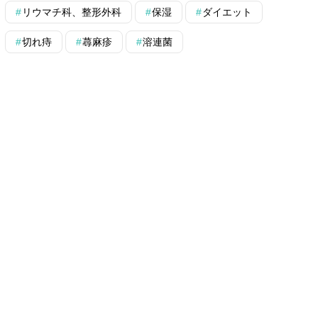
リウマチ科、整形外科
保湿
ダイエット
切れ痔
蕁麻疹
溶連菌