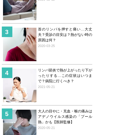
首のリンパを押すと痛い…大丈
夫？受診の目安は？熱がない時の
原因は何？
2020-03-25
リンパ節炎で熱が上がったり下が
ったりする…この症状はいつま
で？病院に行くべき？
2021-05-21
大人の目やに・充血・喉の痛みは
アデノウイルス感染の「プール
熱」かも【医師監修】
2020-05-21