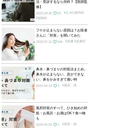
法・受診するなら何科？【医師監
修】
心
心療内科
2025-09-30
97
精神科
フケが止まらない原因は？お医者
さんに「対策」を聞いてみた
皮膚
皮膚科
2025-07-11
346
鼻水・鼻づまりの対処法まとめ。
鼻水が止まらない、息ができな
い、鼻をかみすぎて痛い時
風邪・熱
2025-02-10
3
風邪対策のすべて。ひき始めの対
処・お風呂・お酒はOK？食べ物
も
風邪・熱
2025-02-03
1