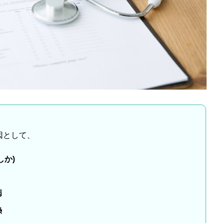
因として、
しか)
病
熱