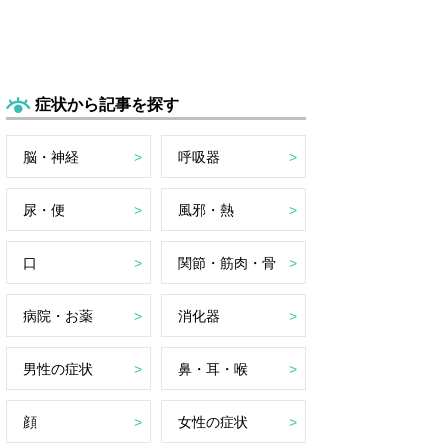
症状から記事を探す
脳・神経
呼吸器
尿・便
風邪・熱
口
関節・筋肉・骨
病院・お薬
消化器
男性の症状
鼻・耳・喉
顔
女性の症状