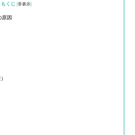
もくじ
[
非表示
]
の原因
症）