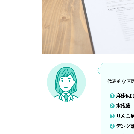
代表的な原
麻疹(は
水疱瘡
りんご
デング