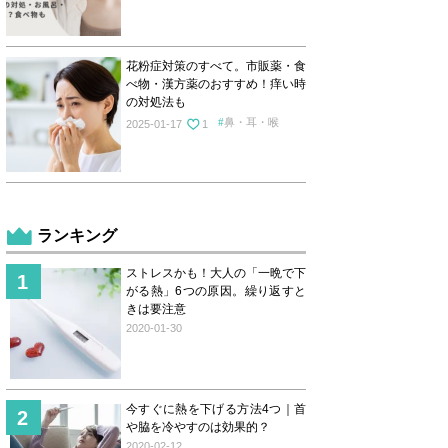
花粉症対策のすべて。市販薬・食
べ物・漢方薬のおすすめ！痒い時
の対処法も
鼻・耳・喉
2025-01-17
1
ランキング
ストレスかも！大人の「一晩で下
がる熱」6つの原因。繰り返すと
きは要注意
2020-01-30
今すぐに熱を下げる方法4つ｜首
や脇を冷やすのは効果的？
2020-02-12