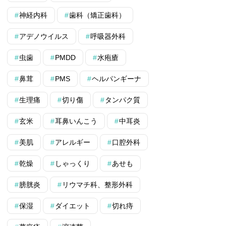
神経内科
歯科（矯正歯科）
アデノウイルス
呼吸器外科
虫歯
PMDD
水疱瘡
鼻茸
PMS
ヘルパンギーナ
生理痛
切り傷
タンパク質
玄米
耳鼻いんこう
中耳炎
美肌
アレルギー
口腔外科
乾燥
しゃっくり
あせも
膀胱炎
リウマチ科、整形外科
保湿
ダイエット
切れ痔