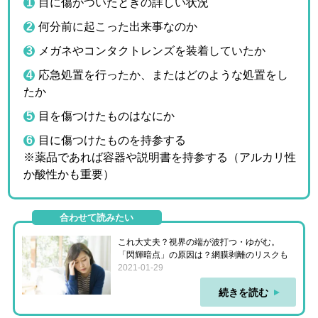
目に傷がついたときの詳しい状況
何分前に起こった出来事なのか
メガネやコンタクトレンズを装着していたか
応急処置を行ったか、またはどのような処置をし
たか
目を傷つけたものはなにか
目に傷つけたものを持参する
※薬品であれば容器や説明書を持参する（アルカリ性
か酸性かも重要）
合わせて読みたい
これ大丈夫？視界の端が波打つ・ゆがむ。
「閃輝暗点」の原因は？網膜剥離のリスクも
2021-01-29
続きを読む