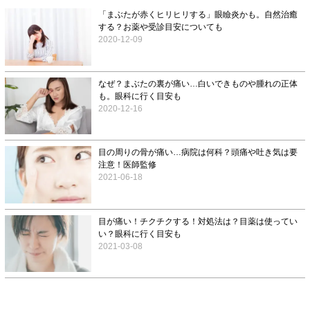
「まぶたが赤くヒリヒリする」眼瞼炎かも。自然治癒
する？お薬や受診目安についても
2020-12-09
なぜ？まぶたの裏が痛い…白いできものや腫れの正体
も。眼科に行く目安も
2020-12-16
目の周りの骨が痛い…病院は何科？頭痛や吐き気は要
注意！医師監修
2021-06-18
目が痛い！チクチクする！対処法は？目薬は使ってい
い？眼科に行く目安も
2021-03-08