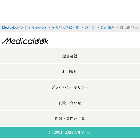
Medicalook(メディカルック)
>
からだの症状一覧
>
頭・目
>
目の痛み
> 目に傷がつ
運営会社
利用規約
プライバシーポリシー
お問い合わせ
医師・専門家一覧
©
2001 -2026 APPY, Inc.