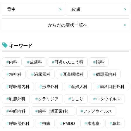
背中
皮膚
からだの症状一覧へ
キーワード
内科
皮膚科
耳鼻いんこう科
眼科
精神科
泌尿器科
耳鼻咽喉科
循環器内科
呼吸器内科
形成外科
産婦人科
歯科口腔外科
乳腺外科
クラミジア
しこり
ロタウイルス
神経内科
歯科（矯正歯科）
アデノウイルス
呼吸器外科
虫歯
PMDD
水疱瘡
鼻茸