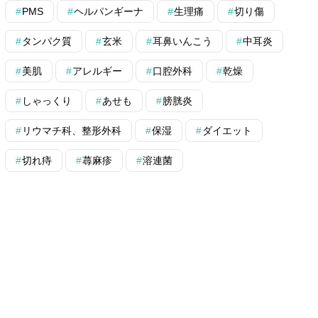
PMS
ヘルパンギーナ
生理痛
切り傷
タンパク質
玄米
耳鼻いんこう
中耳炎
美肌
アレルギー
口腔外科
乾燥
しゃっくり
あせも
膀胱炎
リウマチ科、整形外科
保湿
ダイエット
切れ痔
蕁麻疹
溶連菌