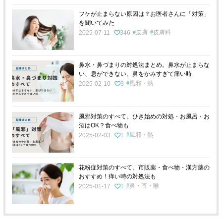
フケが止まらない原因は？お医者さんに「対策」
を聞いてみた
皮膚
皮膚科
2025-07-11
346
鼻水・鼻づまりの対処法まとめ。鼻水が止まらな
い、息ができない、鼻をかみすぎて痛い時
風邪・熱
2025-02-10
3
風邪対策のすべて。ひき始めの対処・お風呂・お
酒はOK？食べ物も
風邪・熱
2025-02-03
1
花粉症対策のすべて。市販薬・食べ物・漢方薬の
おすすめ！痒い時の対処法も
鼻・耳・喉
2025-01-17
1