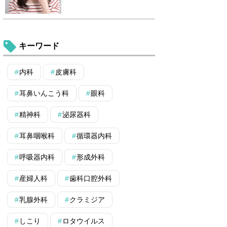
キーワード
内科
皮膚科
耳鼻いんこう科
眼科
精神科
泌尿器科
耳鼻咽喉科
循環器内科
呼吸器内科
形成外科
産婦人科
歯科口腔外科
乳腺外科
クラミジア
しこり
ロタウイルス