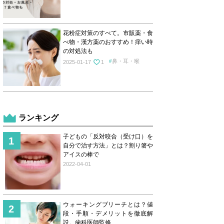
花粉症対策のすべて。市販薬・食
べ物・漢方薬のおすすめ！痒い時
の対処法も
鼻・耳・喉
2025-01-17
1
ランキング
子どもの「反対咬合（受け口）を
自分で治す方法」とは？割り箸や
アイスの棒で
2022-04-01
ウォーキングブリーチとは？値
段・手順・デメリットを徹底解
説。歯科医師監修