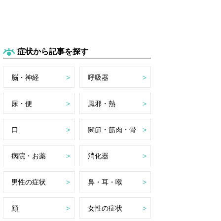
症状から記事を探す
脳・神経
呼吸器
尿・便
風邪・熱
口
関節・筋肉・骨
病院・お薬
消化器
男性の症状
鼻・耳・喉
顔
女性の症状