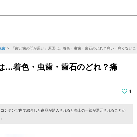
虫歯
> 「歯と歯の間が黒い」原因は…着色・虫歯・歯石のどれ？痛い・痛くないこ
は…着色・虫歯・歯石のどれ？痛
4
。コンテンツ内で紹介した商品が購入されると売上の一部が還元されることが
す。