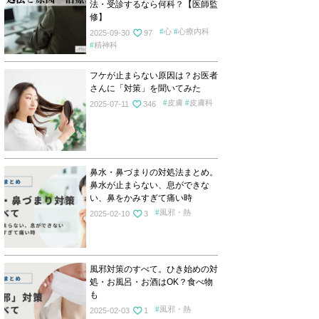
法・受診するなら何科？【医師監
修】
心
心療内科
2025-09-30
97
精神科
フケが止まらない原因は？お医者
さんに「対策」を聞いてみた
皮膚
皮膚科
2025-07-11
346
鼻水・鼻づまりの対処法まとめ。
鼻水が止まらない、息ができな
い、鼻をかみすぎて痛い時
風邪・熱
2025-02-10
3
風邪対策のすべて。ひき始めの対
処・お風呂・お酒はOK？食べ物
も
風邪・熱
2025-02-03
1