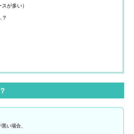
ースが多い）
…？
？
が黒い場合、