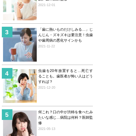
2021-12-01
「歯に熱いものだけしみる…」じ
んじん・ズキズキは要注意！虫歯
や歯周病の悪化サインかも
2021-11-22
虫歯を20年放置すると…死亡す
ることも。歯医者が怖い人はどう
すれば？
2021-12-20
何これ？口の中が渋柿を食べたみ
たいな感じ…病院は何科？医師監
修
2021-05-13