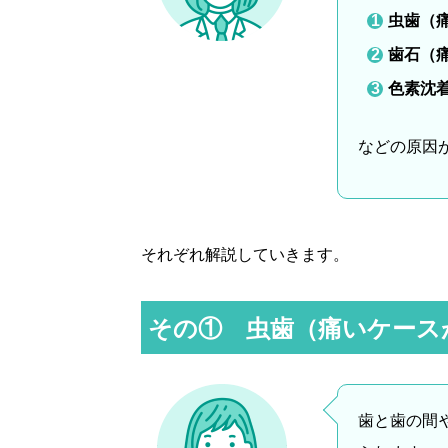
虫歯（
歯石（
色素沈
などの原因
それぞれ解説していきます。
その① 虫歯（痛いケース
歯と歯の間