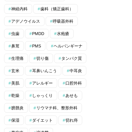
神経内科
歯科（矯正歯科）
アデノウイルス
呼吸器外科
虫歯
PMDD
水疱瘡
鼻茸
PMS
ヘルパンギーナ
生理痛
切り傷
タンパク質
玄米
耳鼻いんこう
中耳炎
美肌
アレルギー
口腔外科
乾燥
しゃっくり
あせも
膀胱炎
リウマチ科、整形外科
保湿
ダイエット
切れ痔