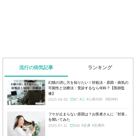
流行の病気記事
ランキング
幻聴の消し方を知りたい！対処法・原因・病気の
可能性と治療法・受診するなら何科？【医師監
修】
心
心療内科
精神科
2025-09-30
97
フケが止まらない原因は？お医者さんに「対策」
を聞いてみた
皮膚
皮膚科
2025-07-11
346