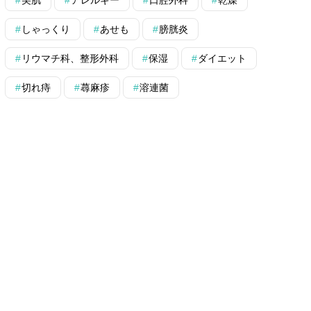
しゃっくり
あせも
膀胱炎
リウマチ科、整形外科
保湿
ダイエット
切れ痔
蕁麻疹
溶連菌