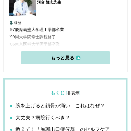
河合 隆志
先生
経歴
’97慶應義塾大学理工学部卒業
’99同大学院修士課程修了
’06東京医科大学医学部卒業
’06三楽病院臨床研修医
’08三楽病院整形外科他勤務
’12東京医科歯科大学大学院博士課程修了
’13愛知医科大学学際的痛みセンター勤務
’15米国ペインマネジメント＆アンチエイジングセンター他研
修
もくじ
[
非表示
]
’16フェリシティークリニック名古屋 開設
腕を上げると鎖骨が痛い…これはなぜ？
大丈夫？病院行くべき？
教えて！「胸郭出口症候群」のセルフケア