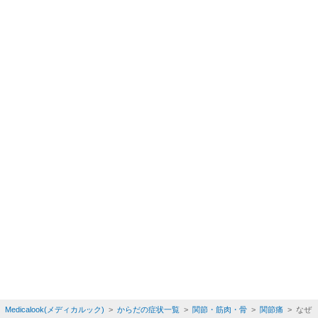
Medicalook(メディカルック)
>
からだの症状一覧
>
関節・筋肉・骨
>
関節痛
> なぜ