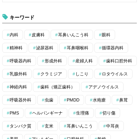
キーワード
内科
皮膚科
耳鼻いんこう科
眼科
精神科
泌尿器科
耳鼻咽喉科
循環器内科
呼吸器内科
形成外科
産婦人科
歯科口腔外科
乳腺外科
クラミジア
しこり
ロタウイルス
神経内科
歯科（矯正歯科）
アデノウイルス
呼吸器外科
虫歯
PMDD
水疱瘡
鼻茸
PMS
ヘルパンギーナ
生理痛
切り傷
タンパク質
玄米
耳鼻いんこう
中耳炎
美肌
アレルギー
口腔外科
乾燥