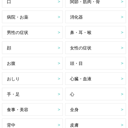
口
関節・筋肉・骨
病院・お薬
消化器
男性の症状
鼻・耳・喉
顔
女性の症状
お腹
頭・目
おしり
心臓・血液
手・足
心
食事・美容
全身
背中
皮膚