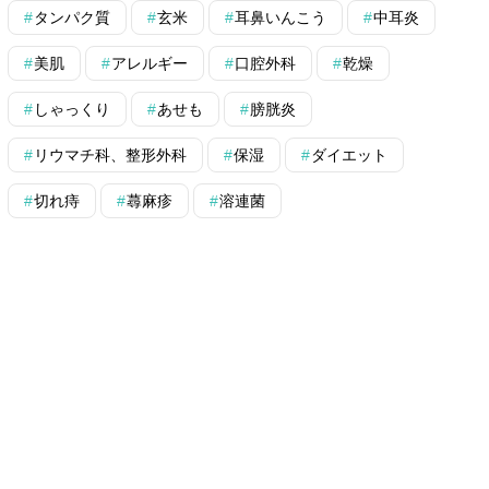
タンパク質
玄米
耳鼻いんこう
中耳炎
美肌
アレルギー
口腔外科
乾燥
しゃっくり
あせも
膀胱炎
リウマチ科、整形外科
保湿
ダイエット
切れ痔
蕁麻疹
溶連菌