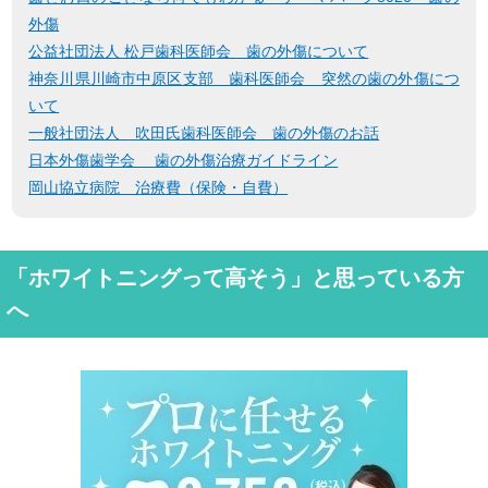
外傷
公益社団法人 松戸歯科医師会 歯の外傷について
神奈川県川崎市中原区支部 歯科医師会 突然の歯の外傷につ
いて
一般社団法人 吹田氏歯科医師会 歯の外傷のお話
日本外傷歯学会 歯の外傷治療ガイドライン
岡山協立病院 治療費（保険・自費）
「ホワイトニングって高そう」と思っている方
へ