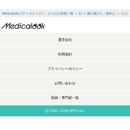
Medicalook(メディカルック)
>
からだの症状一覧
>
口
>
歯が抜けた・割れた
> 大人
運営会社
利用規約
プライバシーポリシー
お問い合わせ
医師・専門家一覧
©
2001 -2026 APPY, Inc.