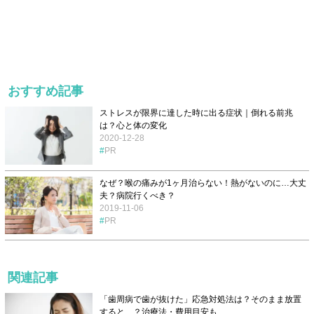
おすすめ記事
ストレスが限界に達した時に出る症状｜倒れる前兆
は？心と体の変化
2020-12-28
PR
なぜ？喉の痛みが1ヶ月治らない！熱がないのに…大丈
夫？病院行くべき？
2019-11-06
PR
関連記事
「歯周病で歯が抜けた」応急対処法は？そのまま放置
すると…？治療法・費用目安も