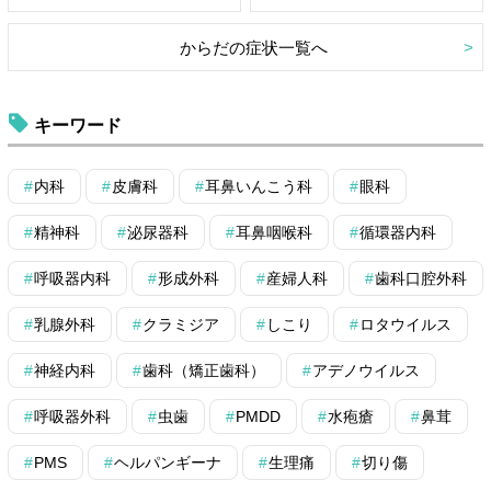
からだの症状一覧へ
キーワード
内科
皮膚科
耳鼻いんこう科
眼科
精神科
泌尿器科
耳鼻咽喉科
循環器内科
呼吸器内科
形成外科
産婦人科
歯科口腔外科
乳腺外科
クラミジア
しこり
ロタウイルス
神経内科
歯科（矯正歯科）
アデノウイルス
呼吸器外科
虫歯
PMDD
水疱瘡
鼻茸
PMS
ヘルパンギーナ
生理痛
切り傷