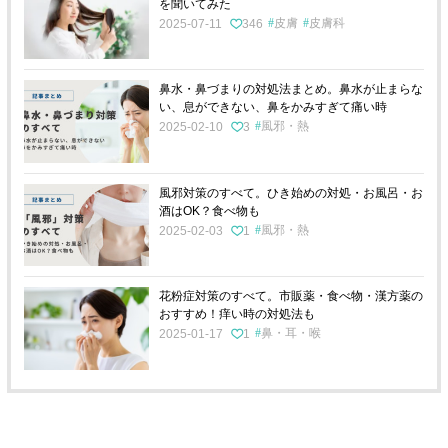
を聞いてみた
皮膚
皮膚科
2025-07-11
346
鼻水・鼻づまりの対処法まとめ。鼻水が止まらな
い、息ができない、鼻をかみすぎて痛い時
風邪・熱
2025-02-10
3
風邪対策のすべて。ひき始めの対処・お風呂・お
酒はOK？食べ物も
風邪・熱
2025-02-03
1
花粉症対策のすべて。市販薬・食べ物・漢方薬の
おすすめ！痒い時の対処法も
鼻・耳・喉
2025-01-17
1