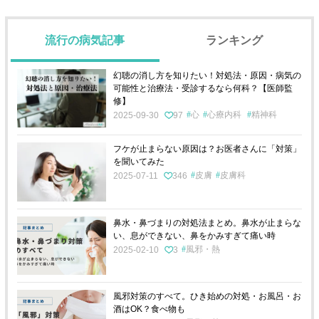
流行の病気記事
ランキング
幻聴の消し方を知りたい！対処法・原因・病気の
可能性と治療法・受診するなら何科？【医師監
修】
心
心療内科
精神科
2025-09-30
97
フケが止まらない原因は？お医者さんに「対策」
を聞いてみた
皮膚
皮膚科
2025-07-11
346
鼻水・鼻づまりの対処法まとめ。鼻水が止まらな
い、息ができない、鼻をかみすぎて痛い時
風邪・熱
2025-02-10
3
風邪対策のすべて。ひき始めの対処・お風呂・お
酒はOK？食べ物も