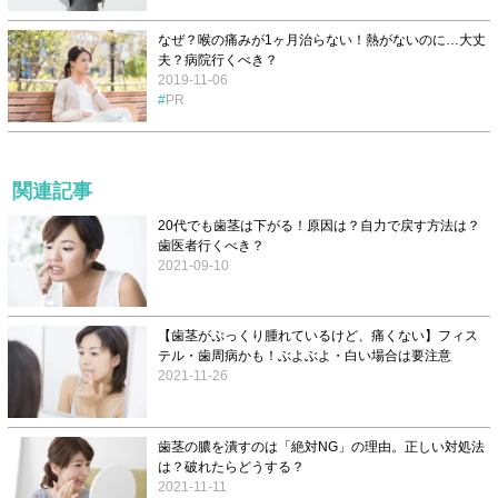
なぜ？喉の痛みが1ヶ月治らない！熱がないのに…大丈
夫？病院行くべき？
2019-11-06
PR
関連記事
20代でも歯茎は下がる！原因は？自力で戻す方法は？
歯医者行くべき？
2021-09-10
【歯茎がぷっくり腫れているけど、痛くない】フィス
テル・歯周病かも！ぶよぶよ・白い場合は要注意
2021-11-26
歯茎の膿を潰すのは「絶対NG」の理由。正しい対処法
は？破れたらどうする？
2021-11-11