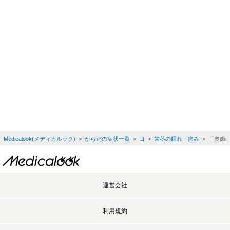
Medicalook(メディカルック)
>
からだの症状一覧
>
口
>
歯茎の腫れ・痛み
> 「奥歯
運営会社
利用規約