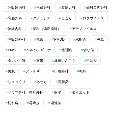
呼吸器内科
形成外科
産婦人科
歯科口腔外科
乳腺外科
クラミジア
しこり
ロタウイルス
神経内科
歯科（矯正歯科）
アデノウイルス
呼吸器外科
虫歯
PMDD
水疱瘡
鼻茸
PMS
ヘルパンギーナ
生理痛
切り傷
タンパク質
玄米
耳鼻いんこう
中耳炎
美肌
アレルギー
口腔外科
乾燥
しゃっくり
あせも
膀胱炎
リウマチ科、整形外科
保湿
ダイエット
切れ痔
蕁麻疹
溶連菌