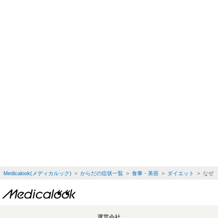
Medicalook(メディカルック)
>
からだの症状一覧
>
食事・美容
>
ダイエット
> なぜ
運営会社