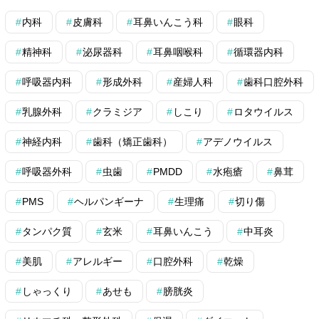
内科
皮膚科
耳鼻いんこう科
眼科
精神科
泌尿器科
耳鼻咽喉科
循環器内科
呼吸器内科
形成外科
産婦人科
歯科口腔外科
乳腺外科
クラミジア
しこり
ロタウイルス
神経内科
歯科（矯正歯科）
アデノウイルス
呼吸器外科
虫歯
PMDD
水疱瘡
鼻茸
PMS
ヘルパンギーナ
生理痛
切り傷
タンパク質
玄米
耳鼻いんこう
中耳炎
美肌
アレルギー
口腔外科
乾燥
しゃっくり
あせも
膀胱炎