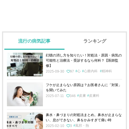
流行の病気記事
ランキング
幻聴の消し方を知りたい！対処法・原因・病気の
可能性と治療法・受診するなら何科？【医師監
修】
心
心療内科
精神科
2025-09-30
97
フケが止まらない原因は？お医者さんに「対策」
を聞いてみた
皮膚
皮膚科
2025-07-11
346
鼻水・鼻づまりの対処法まとめ。鼻水が止まらな
い、息ができない、鼻をかみすぎて痛い時
風邪・熱
2025-02-10
3