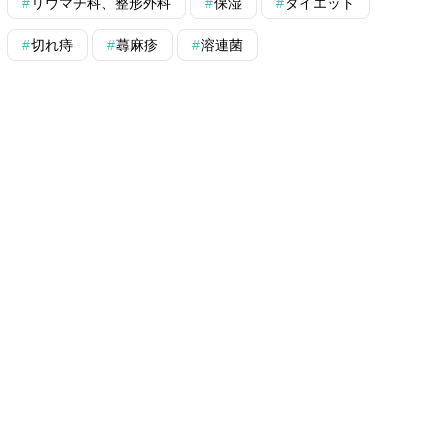
リウマチ科、整形外科
保湿
ダイエット
切れ痔
蕁麻疹
溶連菌