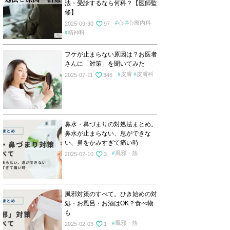
法・受診するなら何科？【医師監
修】
心
心療内科
2025-09-30
97
精神科
フケが止まらない原因は？お医者
さんに「対策」を聞いてみた
皮膚
皮膚科
2025-07-11
346
鼻水・鼻づまりの対処法まとめ。
鼻水が止まらない、息ができな
い、鼻をかみすぎて痛い時
風邪・熱
2025-02-10
3
風邪対策のすべて。ひき始めの対
処・お風呂・お酒はOK？食べ物
も
風邪・熱
2025-02-03
1