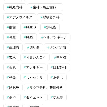
神経内科
歯科（矯正歯科）
アデノウイルス
呼吸器外科
虫歯
PMDD
水疱瘡
鼻茸
PMS
ヘルパンギーナ
生理痛
切り傷
タンパク質
玄米
耳鼻いんこう
中耳炎
美肌
アレルギー
口腔外科
乾燥
しゃっくり
あせも
膀胱炎
リウマチ科、整形外科
保湿
ダイエット
切れ痔