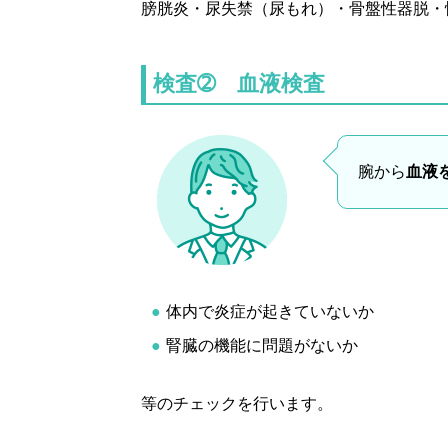
膀胱炎・尿失禁（尿もれ）・骨盤性器脱・
検査➁ 血液検査
腕から
血液
体内で炎症が起きていないか
腎臓の機能に問題がないか
等のチェックを行います。