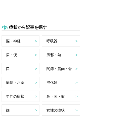
症状から記事を探す
脳・神経
呼吸器
尿・便
風邪・熱
口
関節・筋肉・骨
病院・お薬
消化器
男性の症状
鼻・耳・喉
顔
女性の症状