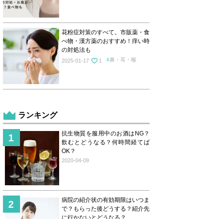
花粉症対策のすべて。市販薬・食
べ物・漢方薬のおすすめ！痒い時
の対処法も
鼻・耳・喉
2025-01-17
1
ランキング
抗生物質を服用中のお酒はNG？
飲むとどうなる？何時間経てば
OK？
2020-04-09
病院の紹介状の有効期限はいつま
で？もらった後どうする？紹介先
に行かないとどうなる？