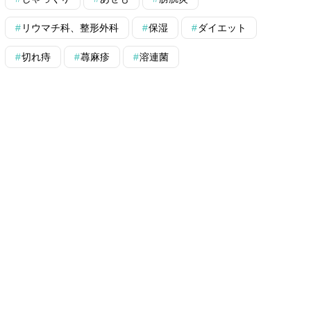
リウマチ科、整形外科
保湿
ダイエット
切れ痔
蕁麻疹
溶連菌