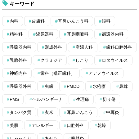
キーワード
内科
皮膚科
耳鼻いんこう科
眼科
精神科
泌尿器科
耳鼻咽喉科
循環器内科
呼吸器内科
形成外科
産婦人科
歯科口腔外科
乳腺外科
クラミジア
しこり
ロタウイルス
神経内科
歯科（矯正歯科）
アデノウイルス
呼吸器外科
虫歯
PMDD
水疱瘡
鼻茸
PMS
ヘルパンギーナ
生理痛
切り傷
タンパク質
玄米
耳鼻いんこう
中耳炎
美肌
アレルギー
口腔外科
乾燥
しゃっくり
あせも
膀胱炎