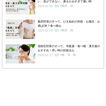
い、息ができない、鼻をかみすぎて痛い時
風邪・熱
2025-02-10
3
風邪対策のすべて。ひき始めの対処・お風呂・お
酒はOK？食べ物も
風邪・熱
2025-02-03
1
花粉症対策のすべて。市販薬・食べ物・漢方薬の
おすすめ！痒い時の対処法も
鼻・耳・喉
2025-01-17
1