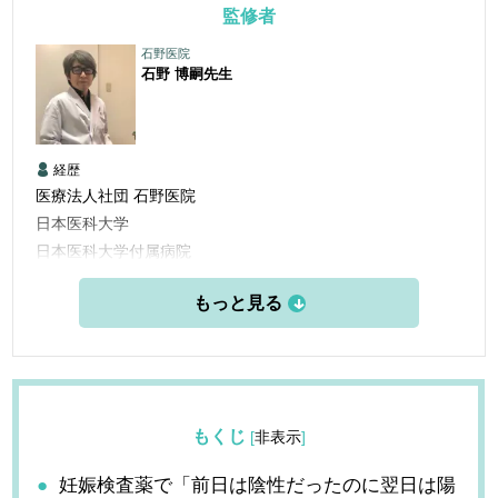
監修者
石野医院
石野 博嗣
先生
経歴
医療法人社団 石野医院
日本医科大学
日本医科大学付属病院
日本医科大付属第二病院
国立横須賀病院
東部地域病院
石野医院
もくじ
[
非表示
]
妊娠検査薬で「前日は陰性だったのに翌日は陽