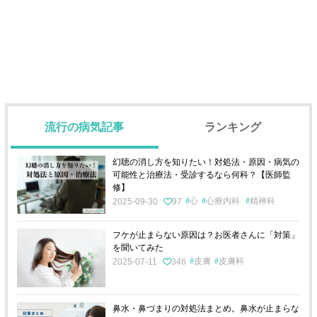
流行の病気記事
ランキング
幻聴の消し方を知りたい！対処法・原因・病気の
可能性と治療法・受診するなら何科？【医師監
修】
心
心療内科
精神科
2025-09-30
97
フケが止まらない原因は？お医者さんに「対策」
を聞いてみた
皮膚
皮膚科
2025-07-11
346
鼻水・鼻づまりの対処法まとめ。鼻水が止まらな