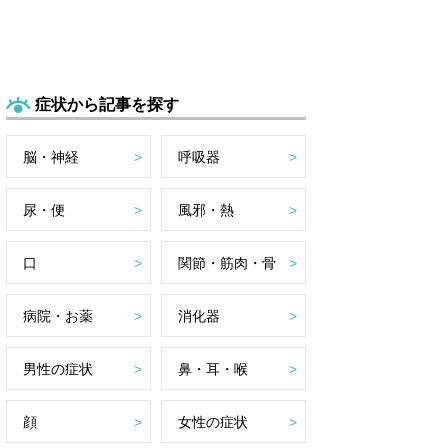
症状から記事を探す
脳・神経
呼吸器
尿・便
風邪・熱
口
関節・筋肉・骨
病院・お薬
消化器
男性の症状
鼻・耳・喉
顔
女性の症状