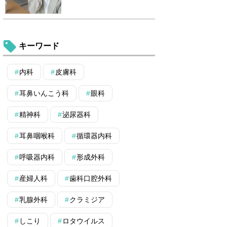
キーワード
内科
皮膚科
耳鼻いんこう科
眼科
精神科
泌尿器科
耳鼻咽喉科
循環器内科
呼吸器内科
形成外科
産婦人科
歯科口腔外科
乳腺外科
クラミジア
しこり
ロタウイルス