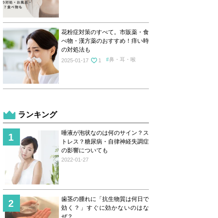
花粉症対策のすべて。市販薬・食
べ物・漢方薬のおすすめ！痒い時
の対処法も
鼻・耳・喉
2025-01-17
1
ランキング
唾液が泡状なのは何のサイン？ス
トレス？糖尿病・自律神経失調症
の影響についても
2022-01-27
歯茎の腫れに「抗生物質は何日で
効く？」すぐに効かないのはな
ぜ？