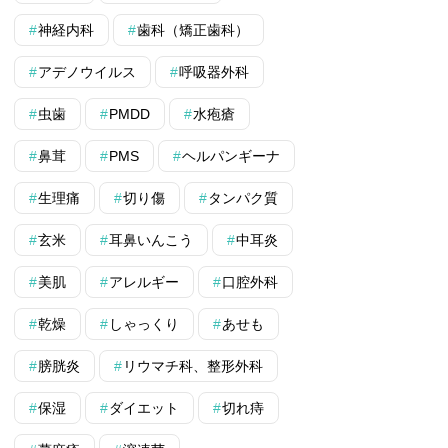
神経内科
歯科（矯正歯科）
アデノウイルス
呼吸器外科
虫歯
PMDD
水疱瘡
鼻茸
PMS
ヘルパンギーナ
生理痛
切り傷
タンパク質
玄米
耳鼻いんこう
中耳炎
美肌
アレルギー
口腔外科
乾燥
しゃっくり
あせも
膀胱炎
リウマチ科、整形外科
保湿
ダイエット
切れ痔