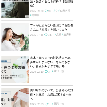
法・受診するなら何科？【医師監
修】
心
心療内科
2025-09-30
97
精神科
フケが止まらない原因は？お医者
さんに「対策」を聞いてみた
皮膚
皮膚科
2025-07-11
346
鼻水・鼻づまりの対処法まとめ。
鼻水が止まらない、息ができな
い、鼻をかみすぎて痛い時
風邪・熱
2025-02-10
3
風邪対策のすべて。ひき始めの対
処・お風呂・お酒はOK？食べ物
も
風邪・熱
2025-02-03
1