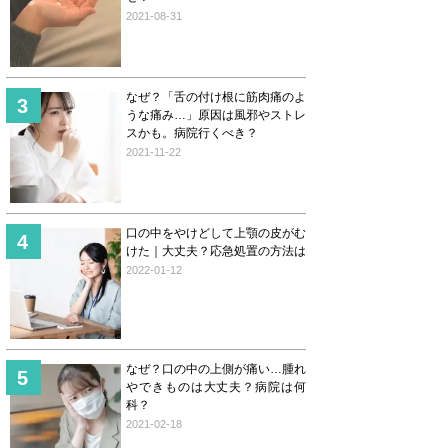
2021-08-31
なぜ？「舌の付け根に筋肉痛のよ
うな痛み…」原因は風邪やストレ
スかも。病院行くべき？
2021-11-22
口の中をやけどして上顎の皮がむ
けた｜大丈夫？応急処置の方法は
2022-01-12
なぜ？口の中の上側が痛い…腫れ
やできものは大丈夫？病院は何
科？
2021-02-18