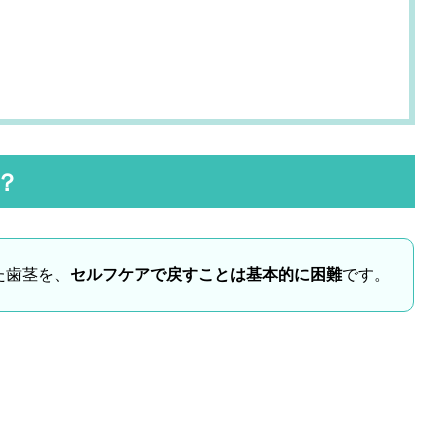
？
た歯茎を、
セルフケアで戻すことは基本的に困難
です。