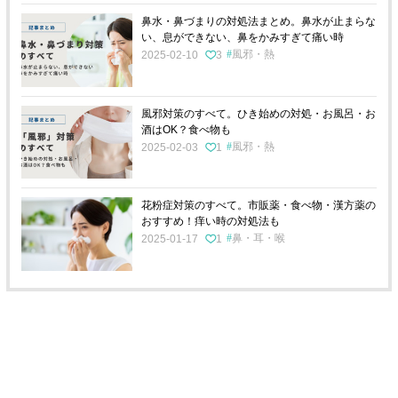
鼻水・鼻づまりの対処法まとめ。鼻水が止まらな
い、息ができない、鼻をかみすぎて痛い時
風邪・熱
2025-02-10
3
風邪対策のすべて。ひき始めの対処・お風呂・お
酒はOK？食べ物も
風邪・熱
2025-02-03
1
花粉症対策のすべて。市販薬・食べ物・漢方薬の
おすすめ！痒い時の対処法も
鼻・耳・喉
2025-01-17
1