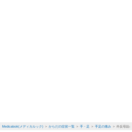
Medicalook(メディカルック)
>
からだの症状一覧
>
手・足
>
手足の痛み
> 外反母趾