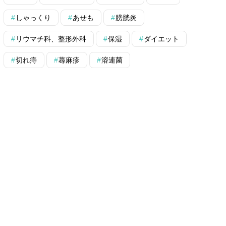
しゃっくり
あせも
膀胱炎
リウマチ科、整形外科
保湿
ダイエット
切れ痔
蕁麻疹
溶連菌