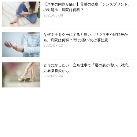
【スネの内側が痛い】骨膜の炎症「シンスプリント」
の対処法。病院は何科？
2021-03-08
なぜ？手をグーにすると痛い…リウマチや腱鞘炎か
も。病院は何科？“朝に痛い”のは要注意
2021-07-12
どうにかしたい！立ち仕事で「足の裏が痛い」対策。
足底腱膜炎かも
2020-09-24