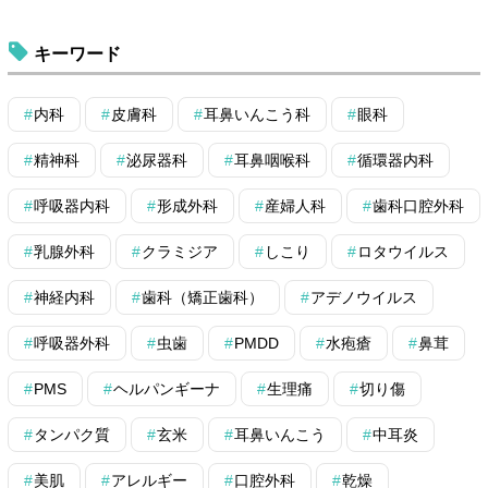
キーワード
内科
皮膚科
耳鼻いんこう科
眼科
精神科
泌尿器科
耳鼻咽喉科
循環器内科
呼吸器内科
形成外科
産婦人科
歯科口腔外科
乳腺外科
クラミジア
しこり
ロタウイルス
神経内科
歯科（矯正歯科）
アデノウイルス
呼吸器外科
虫歯
PMDD
水疱瘡
鼻茸
PMS
ヘルパンギーナ
生理痛
切り傷
タンパク質
玄米
耳鼻いんこう
中耳炎
美肌
アレルギー
口腔外科
乾燥