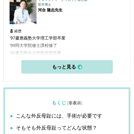
医学博士
河合 隆志
先生
経歴
’97慶應義塾大学理工学部卒業
’99同大学院修士課程修了
’06東京医科大学医学部卒業
’06三楽病院臨床研修医
’08三楽病院整形外科他勤務
’12東京医科歯科大学大学院博士課程修了
’13愛知医科大学学際的痛みセンター勤務
’15米国ペインマネジメント＆アンチエイジングセンター他研
修
もくじ
[
非表示
]
’16フェリシティークリニック名古屋 開設
こんな外反母趾には、手術が必要です
そもそも外反母趾ってどんな状態？