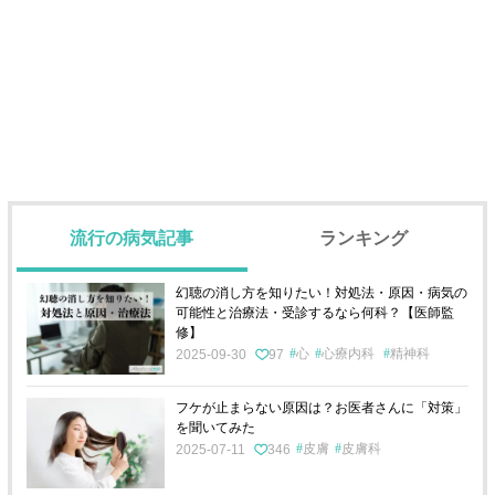
流行の病気記事
ランキング
幻聴の消し方を知りたい！対処法・原因・病気の
可能性と治療法・受診するなら何科？【医師監
修】
心
心療内科
精神科
2025-09-30
97
フケが止まらない原因は？お医者さんに「対策」
を聞いてみた
皮膚
皮膚科
2025-07-11
346