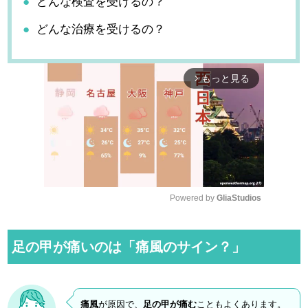
どんな検査を受けるの？
どんな治療を受けるの？
もっと見る
arrow_forward_ios
Powered by 
GliaStudios
M
u
足の甲が痛いのは「痛風のサイン？」
t
e
痛風
が原因で、
足の甲が痛む
こともよくあります。