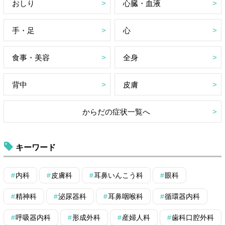
おしり
心臓・血液
手・足
心
食事・美容
全身
背中
皮膚
からだの症状一覧へ
キーワード
内科
皮膚科
耳鼻いんこう科
眼科
精神科
泌尿器科
耳鼻咽喉科
循環器内科
呼吸器内科
形成外科
産婦人科
歯科口腔外科