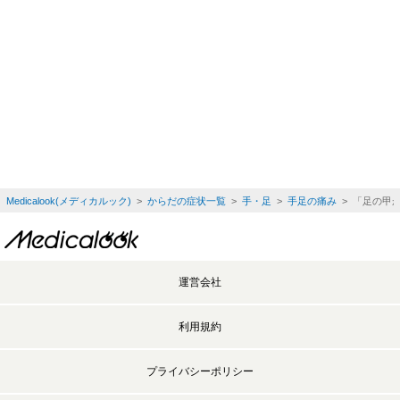
Medicalook(メディカルック)
>
からだの症状一覧
>
手・足
>
手足の痛み
> 「足の甲
運営会社
利用規約
プライバシーポリシー