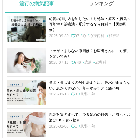
流行の病気記事
ランキング
幻聴の消し方を知りたい！対処法・原因・病気の
可能性と治療法・受診するなら何科？【医師監
修】
心
心療内科
精神科
2025-09-30
97
フケが止まらない原因は？お医者さんに「対策」
を聞いてみた
皮膚
皮膚科
2025-07-11
346
鼻水・鼻づまりの対処法まとめ。鼻水が止まらな
い、息ができない、鼻をかみすぎて痛い時
風邪・熱
2025-02-10
3
風邪対策のすべて。ひき始めの対処・お風呂・お
酒はOK？食べ物も
風邪・熱
2025-02-03
1