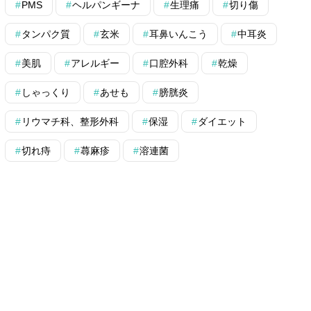
PMS
ヘルパンギーナ
生理痛
切り傷
タンパク質
玄米
耳鼻いんこう
中耳炎
美肌
アレルギー
口腔外科
乾燥
しゃっくり
あせも
膀胱炎
リウマチ科、整形外科
保湿
ダイエット
切れ痔
蕁麻疹
溶連菌