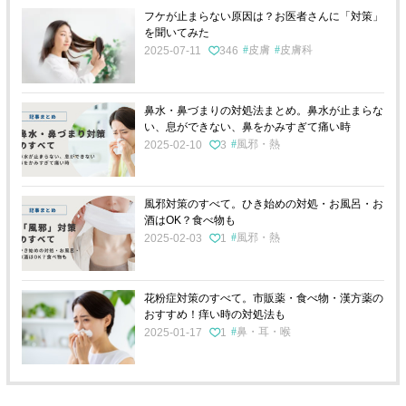
フケが止まらない原因は？お医者さんに「対策」
を聞いてみた
皮膚
皮膚科
2025-07-11
346
鼻水・鼻づまりの対処法まとめ。鼻水が止まらな
い、息ができない、鼻をかみすぎて痛い時
風邪・熱
2025-02-10
3
風邪対策のすべて。ひき始めの対処・お風呂・お
酒はOK？食べ物も
風邪・熱
2025-02-03
1
花粉症対策のすべて。市販薬・食べ物・漢方薬の
おすすめ！痒い時の対処法も
鼻・耳・喉
2025-01-17
1