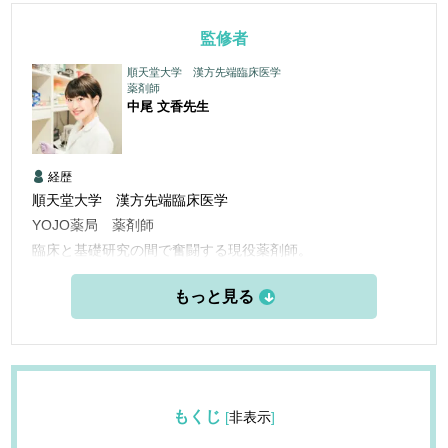
監修者
順天堂大学 漢方先端臨床医学
薬剤師
中尾 文香
先生
経歴
順天堂大学 漢方先端臨床医学
YOJO薬局 薬剤師
臨床と基礎研究の間で奮闘する現役薬剤師。
世の中への情報提供・教育に着目し、活動を広げている。
もくじ
[
非表示
]