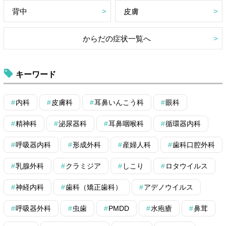
背中
皮膚
からだの症状一覧へ
キーワード
内科
皮膚科
耳鼻いんこう科
眼科
精神科
泌尿器科
耳鼻咽喉科
循環器内科
呼吸器内科
形成外科
産婦人科
歯科口腔外科
乳腺外科
クラミジア
しこり
ロタウイルス
神経内科
歯科（矯正歯科）
アデノウイルス
呼吸器外科
虫歯
PMDD
水疱瘡
鼻茸