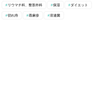
リウマチ科、整形外科
保湿
ダイエット
切れ痔
蕁麻疹
溶連菌