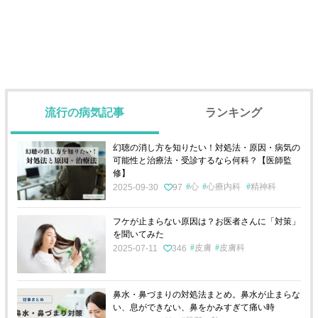
流行の病気記事
ランキング
幻聴の消し方を知りたい！対処法・原因・病気の
可能性と治療法・受診するなら何科？【医師監
修】
心
心療内科
精神科
2025-09-30
97
フケが止まらない原因は？お医者さんに「対策」
を聞いてみた
皮膚
皮膚科
2025-07-11
346
鼻水・鼻づまりの対処法まとめ。鼻水が止まらな
い、息ができない、鼻をかみすぎて痛い時