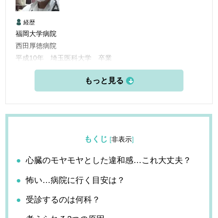
経歴
福岡大学病院
西田厚徳病院
平成10年 埼玉医科大学 卒業
平成10年 福岡大学病院 臨床研修
平成12年 福岡大学病院 呼吸器科入局
平成24年 荒牧内科開業
もくじ
[
非表示
]
心臓のモヤモヤとした違和感…これ大丈夫？
怖い…病院に行く目安は？
受診するのは何科？