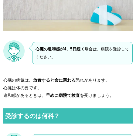
心臓の違和感が4、5日続く
場合は、病院を受診して
ください。
心臓の病気は、
放置すると命に関わる
恐れがあります。
心臓は体の要です。
違和感があるときは、
早めに病院で検査
を受けましょう。
受診するのは何科？