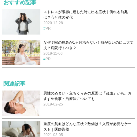
おすすめ記事
ストレスが限界に達した時に出る症状｜倒れる前兆
は？心と体の変化
2020-12-28
PR
なぜ？喉の痛みが1ヶ月治らない！熱がないのに…大丈
夫？病院行くべき？
2019-11-06
PR
関連記事
男性のめまい・立ちくらみの原因は「貧血」かも。お
すすめ食事・治療法についても
2019-02-25
重度の貧血はどんな症状？数値は？入院が必要なケー
スも｜医師監修
2021-03-05