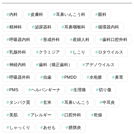
内科
皮膚科
耳鼻いんこう科
眼科
精神科
泌尿器科
耳鼻咽喉科
循環器内科
呼吸器内科
形成外科
産婦人科
歯科口腔外科
乳腺外科
クラミジア
しこり
ロタウイルス
神経内科
歯科（矯正歯科）
アデノウイルス
呼吸器外科
虫歯
PMDD
水疱瘡
鼻茸
PMS
ヘルパンギーナ
生理痛
切り傷
タンパク質
玄米
耳鼻いんこう
中耳炎
美肌
アレルギー
口腔外科
乾燥
しゃっくり
あせも
膀胱炎