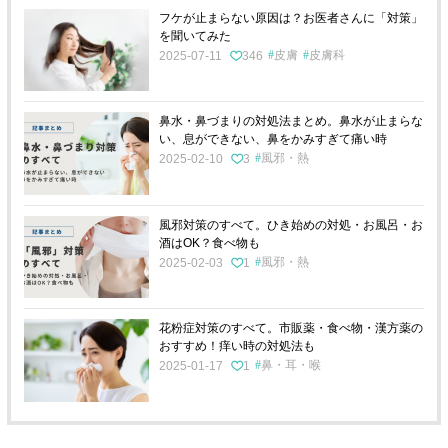
フケが止まらない原因は？お医者さんに「対策」
を聞いてみた
皮膚
皮膚科
2025-07-11
346
鼻水・鼻づまりの対処法まとめ。鼻水が止まらな
い、息ができない、鼻をかみすぎて痛い時
風邪・熱
2025-02-10
3
風邪対策のすべて。ひき始めの対処・お風呂・お
酒はOK？食べ物も
風邪・熱
2025-02-03
1
花粉症対策のすべて。市販薬・食べ物・漢方薬の
おすすめ！痒い時の対処法も
鼻・耳・喉
2025-01-17
1