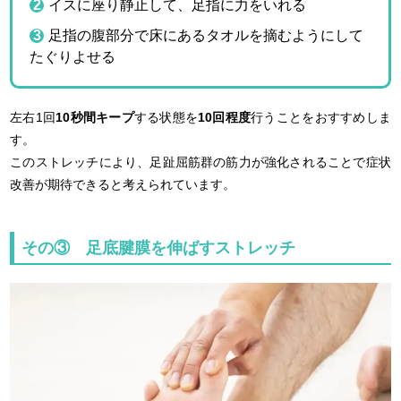
イスに座り静止して、足指に力をいれる
足指の腹部分で床にあるタオルを摘むようにして
たぐりよせる
左右1回
10秒間キープ
する状態を
10回程度
行うことをおすすめしま
す。
このストレッチにより、足趾屈筋群の筋力が強化されることで症状
改善が期待できると考えられています。
その③ 足底腱膜を伸ばすストレッチ