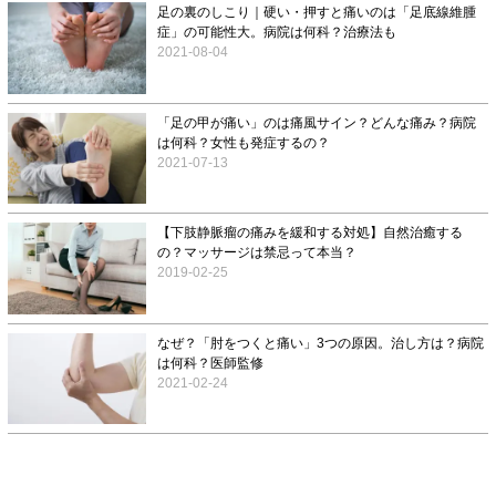
足の裏のしこり｜硬い・押すと痛いのは「足底線維腫
症」の可能性大。病院は何科？治療法も
2021-08-04
「足の甲が痛い」のは痛風サイン？どんな痛み？病院
は何科？女性も発症するの？
2021-07-13
【下肢静脈瘤の痛みを緩和する対処】自然治癒する
の？マッサージは禁忌って本当？
2019-02-25
なぜ？「肘をつくと痛い」3つの原因。治し方は？病院
は何科？医師監修
2021-02-24