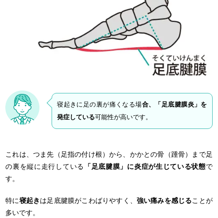
寝起きに足の裏が痛くなる場
合、「足底腱膜炎」を
発症している
可能性が高いです。
これは、つま先（足指の付け根）から、かかとの骨（踵骨）まで足
の裏を縦に走行している
「足底腱膜」に炎症が生じている状態
で
す。
特に
寝起き
は足底腱膜がこわばりやすく、
強い痛みを感じる
ことが
多いです。