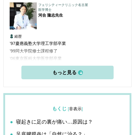
フェリシティークリニック名古屋
医学博士
河合 隆志
先生
経歴
’97慶應義塾大学理工学部卒業
’99同大学院修士課程修了
’06東京医科大学医学部卒業
’06三楽病院臨床研修医
’08三楽病院整形外科他勤務
’12東京医科歯科大学大学院博士課程修了
’13愛知医科大学学際的痛みセンター勤務
’15米国ペインマネジメント＆アンチエイジングセンター他研
修
もくじ
[
非表示
]
’16フェリシティークリニック名古屋 開設
寝起きに足の裏が痛い…原因は？
足底腱膜炎は「自然に治る？」