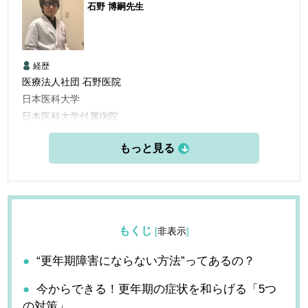
石野 博嗣
先生
経歴
医療法人社団 石野医院
日本医科大学
日本医科大学付属病院
日本医科大付属第二病院
国立横須賀病院
東部地域病院
石野医院
もくじ
[
非表示
]
“更年期障害にならない方法”ってあるの？
今からできる！更年期の症状を和らげる「5つ
の対策」