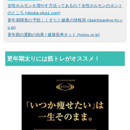
女性ホルモンを増やす方法ってあるの？女性ホルモンのホント
のところ (otsuka-plus1.com)
更年期障害の予防｜くすりと健康の情報局 (daiichisankyo-hc.c
o.jp)
更年期の運動の効果 | 健康長寿ネット (tyojyu.or.jp)
更年期太りには筋トレがオススメ！