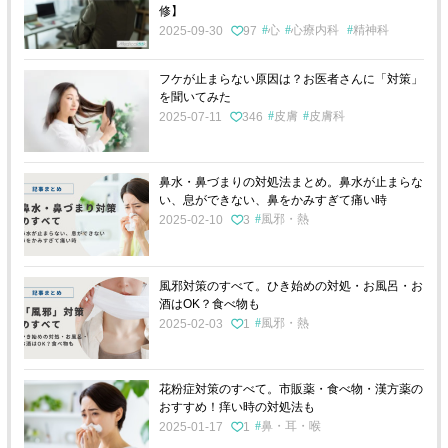
修】
心
心療内科
精神科
2025-09-30
97
フケが止まらない原因は？お医者さんに「対策」
を聞いてみた
皮膚
皮膚科
2025-07-11
346
鼻水・鼻づまりの対処法まとめ。鼻水が止まらな
い、息ができない、鼻をかみすぎて痛い時
風邪・熱
2025-02-10
3
風邪対策のすべて。ひき始めの対処・お風呂・お
酒はOK？食べ物も
風邪・熱
2025-02-03
1
花粉症対策のすべて。市販薬・食べ物・漢方薬の
おすすめ！痒い時の対処法も
鼻・耳・喉
2025-01-17
1