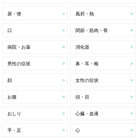
尿・便
風邪・熱
口
関節・筋肉・骨
病院・お薬
消化器
男性の症状
鼻・耳・喉
顔
女性の症状
お腹
頭・目
おしり
心臓・血液
手・足
心