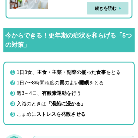
続きを読む
今からできる！更年期の症状を和らげる「5つ
の対策」
1日3食、
主食・主菜・副菜の揃った食事
をとる
1日7〜8時間程度の
質のよい睡眠
をとる
週3～4日、
有酸素運動
を行う
入浴のときは
「湯船に浸かる」
こまめに
ストレスを発散させる