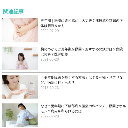
関連記事
更年期｜膀胱に違和感が…大丈夫？残尿感や頻尿の正
体は膀胱炎かも
2022-07-29
胸のつかえは更年期が原因？おすすめの漢方は？病院
は何科？医師監修
2021-05-28
「更年期障害を軽くする方法」は？食べ物・サプリな
ど。病院に行くべき？
2018-10-23
なぜ？更年期に下腹部痛＆腰痛のWパンチ。原因はホル
モン？痛みを和らげるには
2022-07-28