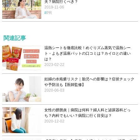
夫？病院行くべき？
2019-11-06
PR
関連記事
温熱シートを徹底比較！めぐりズム蒸気で温熱シー
ト・よもぎ温座パットの口コミは？カイロとの違い
は？
2023-02-22
妊婦の水疱瘡リスク｜胎児への影響は？症状チェック
や予防法も【医師監修】
2020-06-03
女性の膀胱炎｜病院は何科？婦人科と泌尿器科どっ
ち？内科でもいい？病院に行く目安は？
2020-12-02