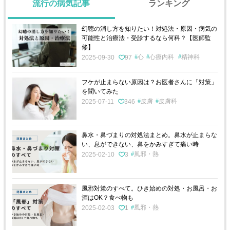
流行の病気記事
ランキング
幻聴の消し方を知りたい！対処法・原因・病気の
可能性と治療法・受診するなら何科？【医師監
修】
心
心療内科
精神科
2025-09-30
97
フケが止まらない原因は？お医者さんに「対策」
を聞いてみた
皮膚
皮膚科
2025-07-11
346
鼻水・鼻づまりの対処法まとめ。鼻水が止まらな
い、息ができない、鼻をかみすぎて痛い時
風邪・熱
2025-02-10
3
風邪対策のすべて。ひき始めの対処・お風呂・お
酒はOK？食べ物も
風邪・熱
2025-02-03
1