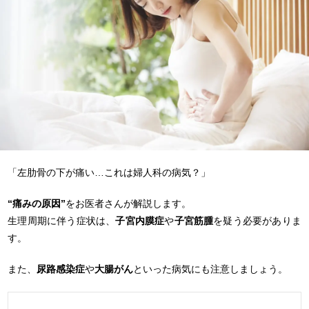
「左肋骨の下が痛い…これは婦人科の病気？」
“痛みの原因”
をお医者さんが解説します。
生理周期に伴う症状は、
子宮内膜症
や
子宮筋腫
を疑う必要がありま
す。
また、
尿路感染症
や
大腸がん
といった病気にも注意しましょう。