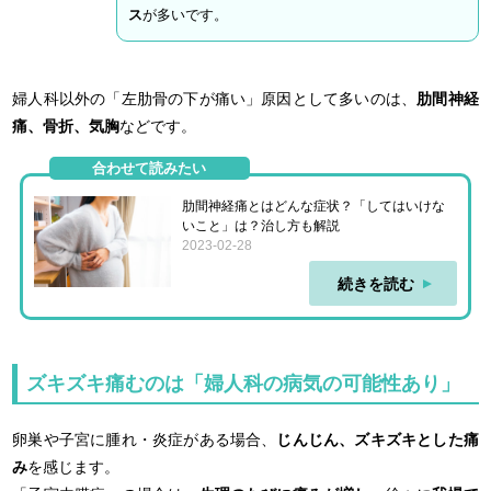
ス
が多いです。
婦人科以外の「左肋骨の下が痛い」原因として多いのは、
肋間神経
痛、骨折、気胸
などです。
合わせて読みたい
肋間神経痛とはどんな症状？「してはいけな
いこと」は？治し方も解説
2023-02-28
続きを読む
ズキズキ痛むのは「婦人科の病気の可能性あり」
卵巣や子宮に腫れ・炎症がある場合、
じんじん、ズキズキとした痛
み
を感じます。