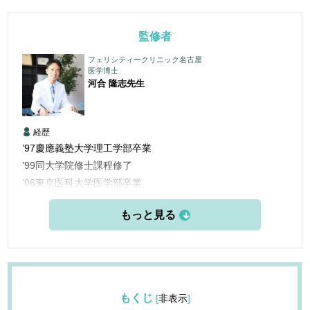
監修者
フェリシティークリニック名古屋
医学博士
河合 隆志
先生
経歴
’97慶應義塾大学理工学部卒業
’99同大学院修士課程修了
’06東京医科大学医学部卒業
’06三楽病院臨床研修医
’08三楽病院整形外科他勤務
’12東京医科歯科大学大学院博士課程修了
’13愛知医科大学学際的痛みセンター勤務
’15米国ペインマネジメント＆アンチエイジングセンター他研
修
もくじ
[
非表示
]
’16フェリシティークリニック名古屋 開設