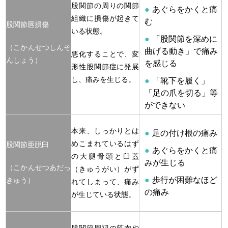
股関節の周りの関節
あぐらをかくと痛
組織に損傷が起きて
む
股関節唇損傷
いる状態。
「股関節を深めに
（こかんせつしんそ
曲げる動き」で痛み
悪化することで、変
んしょう）
を感じる
形性股関節症に発展
し、痛みを生じる。
「靴下を履く」
「足の爪を切る」等
ができない
本来、しっかりとは
足の付け根の痛み
めこまれているはず
股関節亜脱臼
あぐらをかくと痛
の大腿骨頭と臼蓋
みが生じる
（こかんせつあだっ
（きゅうがい）がず
歩行が困難なほど
きゅう）
れてしまって、痛み
の痛み
が生じている状態。