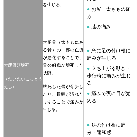
を生じる。
お尻・太ももの痛
み
膝の痛み
大腿骨（太ももにあ
る骨）の一部の血流
急に足の付け根に
が悪化することで、
痛みが生じる
大腿骨頭壊死
骨の組織が壊死した
立ち上がる動き・
状態。
歩行時に痛みが生じ
（だいたいこっとう
る
えし）
壊死した骨が骨折し
痛みで夜に目が覚
たり、骨頭が潰れた
める
りすることで痛みが
生じる。
足の付け根に痛
み・違和感