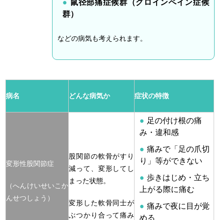
鼠径部痛症候群（グロインペイン症候
群）
などの病気も考えられます。
病名
どんな病気か
症状の特徴
足の付け根の痛
み・違和感
痛みで「足の爪切
股関節の軟骨がすり
り」等ができない
変形性股関節症
減って、変形してし
歩きはじめ・立ち
まった状態。
（へんけいせいこか
上がる際に痛む
んせつしょう）
変形した軟骨同士が
痛みで夜に目が覚
ぶつかり合って痛み
める