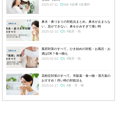
皮膚
皮膚科
2025-07-11
346
鼻水・鼻づまりの対処法まとめ。鼻水が止まらな
い、息ができない、鼻をかみすぎて痛い時
風邪・熱
2025-02-10
3
風邪対策のすべて。ひき始めの対処・お風呂・お
酒はOK？食べ物も
風邪・熱
2025-02-03
1
花粉症対策のすべて。市販薬・食べ物・漢方薬の
おすすめ！痒い時の対処法も
鼻・耳・喉
2025-01-17
1