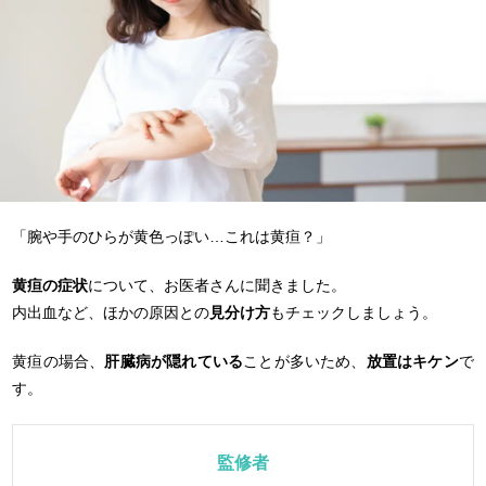
「腕や手のひらが黄色っぽい…これは黄疸？」
黄疸の症状
について、お医者さんに聞きました。
内出血など、ほかの原因との
見分け方
もチェックしましょう。
黄疸の場合、
肝臓病が隠れている
ことが多いため、
放置はキケン
で
す。
監修者