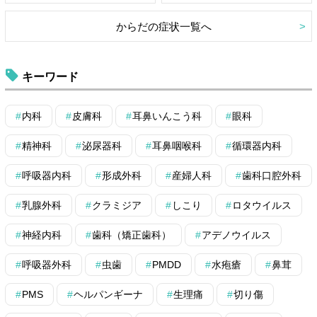
からだの症状一覧へ
キーワード
内科
皮膚科
耳鼻いんこう科
眼科
精神科
泌尿器科
耳鼻咽喉科
循環器内科
呼吸器内科
形成外科
産婦人科
歯科口腔外科
乳腺外科
クラミジア
しこり
ロタウイルス
神経内科
歯科（矯正歯科）
アデノウイルス
呼吸器外科
虫歯
PMDD
水疱瘡
鼻茸
PMS
ヘルパンギーナ
生理痛
切り傷