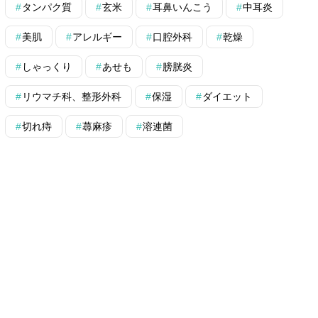
タンパク質
玄米
耳鼻いんこう
中耳炎
美肌
アレルギー
口腔外科
乾燥
しゃっくり
あせも
膀胱炎
リウマチ科、整形外科
保湿
ダイエット
切れ痔
蕁麻疹
溶連菌