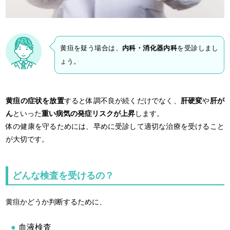
黄疸を疑う場合は、
内科・消化器内科
を受診しまし
ょう。
黄疸の症状を放置
すると体調不良が続くだけでなく、
肝硬変
や
肝が
ん
といった
重い病気の発症リスクが上昇
します。
体の健康を守るためには、早めに受診して適切な治療を受けること
が大切です。
どんな検査を受けるの？
黄疸かどうか判断するために、
血液検査